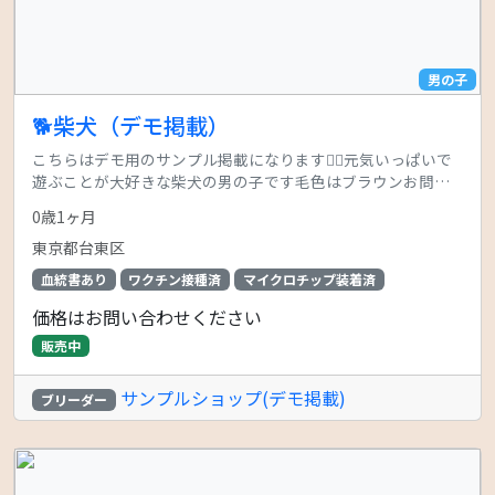
男の子
🐕柴犬（デモ掲載）
こちらはデモ用のサンプル掲載になります🙇‍♂️元気いっぱいで
遊ぶことが大好きな柴犬の男の子です毛色はブラウンお問い
合わせ、ご相談をお待ちしております！
0歳1ヶ月
東京都台東区
血統書あり
ワクチン接種済
マイクロチップ装着済
価格はお問い合わせください
販売中
サンプルショップ(デモ掲載)
ブリーダー