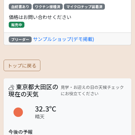
血統書あり
ワクチン接種済
マイクロチップ装着済
価格はお問い合わせください
販売中
サンプルショップ(デモ掲載)
ブリーダー
トップに戻る
東京都大田区の
見学・お迎えの日の天候チェック
現在の天気
にお役立てください
32.3°C
晴天
今後の予報