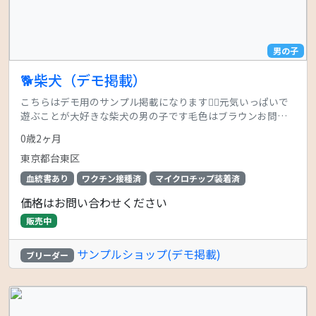
男の子
🐕柴犬（デモ掲載）
こちらはデモ用のサンプル掲載になります🙇‍♂️元気いっぱいで
遊ぶことが大好きな柴犬の男の子です毛色はブラウンお問い
合わせ、ご相談をお待ちしております！
0歳2ヶ月
東京都台東区
血統書あり
ワクチン接種済
マイクロチップ装着済
価格はお問い合わせください
販売中
サンプルショップ(デモ掲載)
ブリーダー