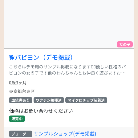
女の子
🐕パピヨン（デモ掲載）
こちらはデモ用のサンプル掲載になります🙇‍♂️優しい性格のパ
ピヨンの女の子です他のわんちゃんとも仲良く遊びますお問
い合わせ、ご相談をお待ちしております！
0歳3ヶ月
東京都台東区
血統書あり
ワクチン接種済
マイクロチップ装着済
価格はお問い合わせください
販売中
サンプルショップ(デモ掲載)
ブリーダー