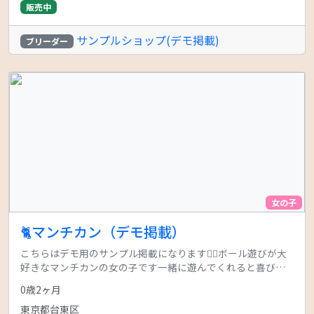
販売中
サンプルショップ(デモ掲載)
ブリーダー
女の子
🐈マンチカン（デモ掲載）
こちらはデモ用のサンプル掲載になります🙇‍♂️ボール遊びが大
好きなマンチカンの女の子です一緒に遊んでくれると喜びま
す😀お問い合わせ、ご相談をお待ちしております！
0歳2ヶ月
東京都台東区