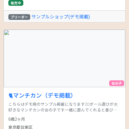
販売中
サンプルショップ(デモ掲載)
ブリーダー
女の子
🐈マンチカン（デモ掲載）
こちらはデモ用のサンプル掲載になります🙇‍♂️ボール遊びが大
好きなマンチカンの女の子です一緒に遊んでくれると喜びま
す😀お問い合わせ、ご相談をお待ちしております！
0歳2ヶ月
東京都台東区