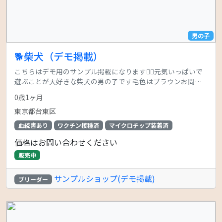
男の子
🐕柴犬（デモ掲載）
こちらはデモ用のサンプル掲載になります🙇‍♂️元気いっぱいで
遊ぶことが大好きな柴犬の男の子です毛色はブラウンお問い
合わせ、ご相談をお待ちしております！
0歳1ヶ月
東京都台東区
血統書あり
ワクチン接種済
マイクロチップ装着済
価格はお問い合わせください
販売中
サンプルショップ(デモ掲載)
ブリーダー