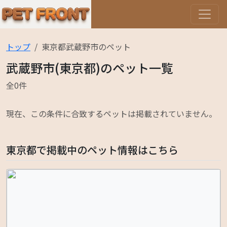
トップ
東京都武蔵野市のペット
武蔵野市(東京都)のペット一覧
全0件
現在、この条件に合致するペットは掲載されていません。
東京都で掲載中のペット情報はこちら