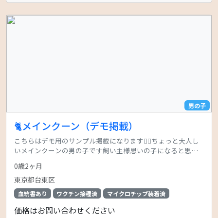
男の子
🐈メインクーン（デモ掲載）
こちらはデモ用のサンプル掲載になります🙇‍♂️ちょっと大人し
いメインクーンの男の子です飼い主様思いの子になると思い
ますお問い合わせ、ご相談をお待ちしております！
0歳2ヶ月
東京都台東区
血統書あり
ワクチン接種済
マイクロチップ装着済
価格はお問い合わせください