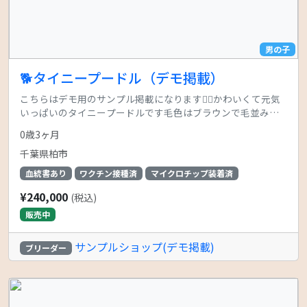
男の子
🐕タイニープードル（デモ掲載）
こちらはデモ用のサンプル掲載になります🙇‍♂️かわいくて元気
いっぱいのタイニープードルです毛色はブラウンで毛並みが
とても美しいですお問い合わせ、ご相談をお待ちしておりま
0歳3ヶ月
す！
千葉県柏市
血統書あり
ワクチン接種済
マイクロチップ装着済
¥240,000
(税込)
販売中
サンプルショップ(デモ掲載)
ブリーダー