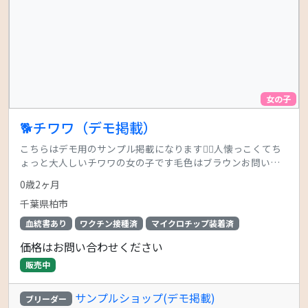
女の子
🐕チワワ（デモ掲載）
こちらはデモ用のサンプル掲載になります🙇‍♂️人懐っこくてち
ょっと大人しいチワワの女の子です毛色はブラウンお問い合
わせ、ご相談をお待ちしております！
0歳2ヶ月
千葉県柏市
血統書あり
ワクチン接種済
マイクロチップ装着済
価格はお問い合わせください
販売中
サンプルショップ(デモ掲載)
ブリーダー