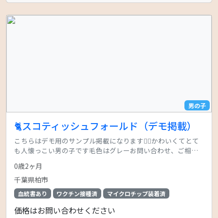
男の子
🐈スコティッシュフォールド（デモ掲載）
こちらはデモ用のサンプル掲載になります🙇‍♂️かわいくてとて
も人懐っこい男の子です毛色はグレーお問い合わせ、ご相談
をお待ちしております！
0歳2ヶ月
千葉県柏市
血統書あり
ワクチン接種済
マイクロチップ装着済
価格はお問い合わせください