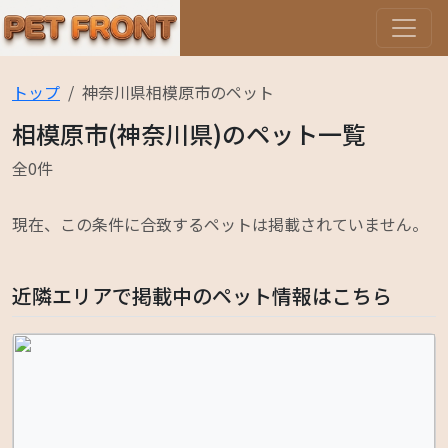
トップ
神奈川県相模原市のペット
相模原市(神奈川県)のペット一覧
全0件
現在、この条件に合致するペットは掲載されていません。
近隣エリアで掲載中のペット情報はこちら