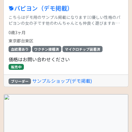
🐕パピヨン（デモ掲載）
こちらはデモ用のサンプル掲載になります🙇‍♂️優しい性格のパ
ピヨンの女の子です他のわんちゃんとも仲良く遊びますお問
い合わせ、ご相談をお待ちしております！
0歳3ヶ月
東京都台東区
血統書あり
ワクチン接種済
マイクロチップ装着済
価格はお問い合わせください
販売中
サンプルショップ(デモ掲載)
ブリーダー