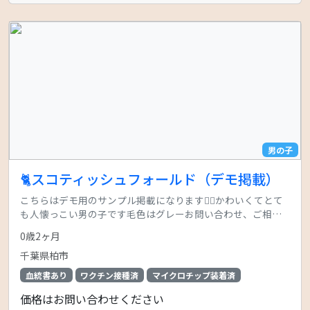
男の子
🐈スコティッシュフォールド（デモ掲載）
こちらはデモ用のサンプル掲載になります🙇‍♂️かわいくてとて
も人懐っこい男の子です毛色はグレーお問い合わせ、ご相談
をお待ちしております！
0歳2ヶ月
千葉県柏市
血統書あり
ワクチン接種済
マイクロチップ装着済
価格はお問い合わせください