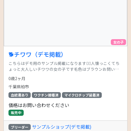
女の子
🐕チワワ（デモ掲載）
こちらはデモ用のサンプル掲載になります🙇‍♂️人懐っこくてち
ょっと大人しいチワワの女の子です毛色はブラウンお問い合
わせ、ご相談をお待ちしております！
0歳2ヶ月
千葉県柏市
血統書あり
ワクチン接種済
マイクロチップ装着済
価格はお問い合わせください
販売中
サンプルショップ(デモ掲載)
ブリーダー