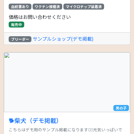
血統書あり
ワクチン接種済
マイクロチップ装着済
価格はお問い合わせください
販売中
サンプルショップ(デモ掲載)
ブリーダー
男の子
🐕柴犬（デモ掲載）
こちらはデモ用のサンプル掲載になります🙇‍♂️元気いっぱいで