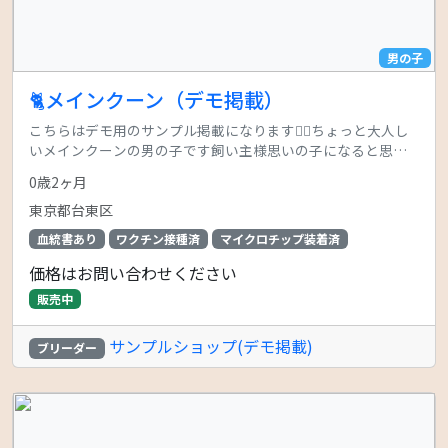
男の子
🐈メインクーン（デモ掲載）
こちらはデモ用のサンプル掲載になります🙇‍♂️ちょっと大人し
いメインクーンの男の子です飼い主様思いの子になると思い
ますお問い合わせ、ご相談をお待ちしております！
0歳2ヶ月
東京都台東区
血統書あり
ワクチン接種済
マイクロチップ装着済
価格はお問い合わせください
販売中
サンプルショップ(デモ掲載)
ブリーダー