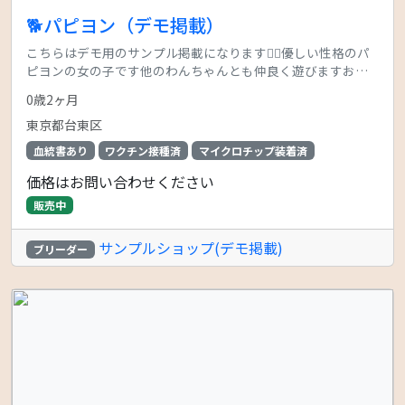
🐕パピヨン（デモ掲載）
こちらはデモ用のサンプル掲載になります🙇‍♂️優しい性格のパ
ピヨンの女の子です他のわんちゃんとも仲良く遊びますお問
い合わせ、ご相談をお待ちしております！
0歳2ヶ月
東京都台東区
血統書あり
ワクチン接種済
マイクロチップ装着済
価格はお問い合わせください
販売中
サンプルショップ(デモ掲載)
ブリーダー