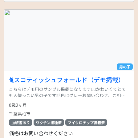
男の子
🐈スコティッシュフォールド（デモ掲載）
こちらはデモ用のサンプル掲載になります🙇‍♂️かわいくてとて
も人懐っこい男の子です毛色はグレーお問い合わせ、ご相談
をお待ちしております！
0歳2ヶ月
千葉県柏市
血統書あり
ワクチン接種済
マイクロチップ装着済
価格はお問い合わせください