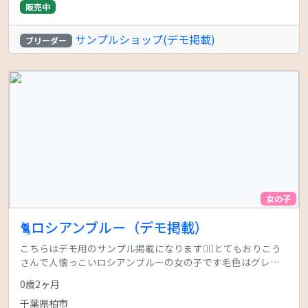
販売中
サンプルショップ(デモ掲載)
ブリーダー
女の子
🐈ロシアンブルー（デモ掲載）
こちらはデモ用のサンプル掲載になります🙇‍♂️とてもおりこう
さんで人懐っこいロシアンブルーの女の子です毛色はグレー
お問い合わせ、ご相談をお待ちしております！
0歳2ヶ月
千葉県柏市