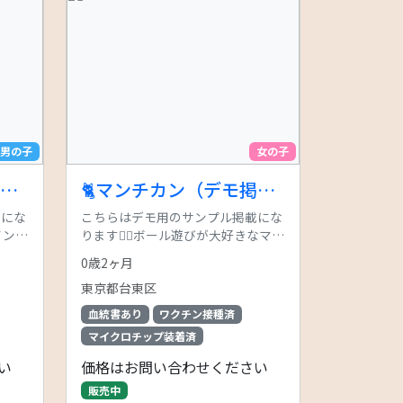
男の子
女の子
🐈メインクーン（デモ掲載）
🐈マンチカン（デモ掲載）
載にな
こちらはデモ用のサンプル掲載にな
インク
ります🙇‍♂️ボール遊びが大好きなマン
いの子
チカンの女の子です一緒に遊んでく
0歳2ヶ月
せ、ご
れると喜びます😀お問い合わせ、ご
東京都台東区
相談をお待ちしております！
血統書あり
ワクチン接種済
マイクロチップ装着済
い
価格はお問い合わせください
販売中