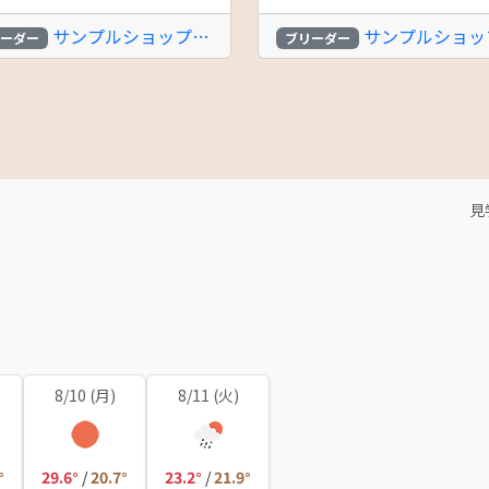
サンプルショップ(デモ掲載)
ーダー
ブリーダー
見
8/10 (月)
8/11 (火)
°
29.6°
/
20.7°
23.2°
/
21.9°