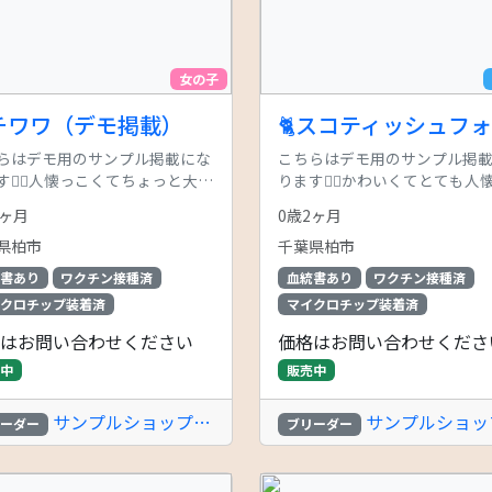
女の子
チワワ（デモ掲載）
らはデモ用のサンプル掲載にな
こちらはデモ用のサンプル掲
す🙇‍♂️人懐っこくてちょっと大人
ります🙇‍♂️かわいくてとても人
チワワの女の子です毛色はブラ
い男の子です毛色はグレーお
2ヶ月
0歳2ヶ月
お問い合わせ、ご相談をお待ち
わせ、ご相談をお待ちしてお
県柏市
千葉県柏市
おります！
す！
書あり
ワクチン接種済
血統書あり
ワクチン接種済
クロチップ装着済
マイクロチップ装着済
はお問い合わせください
価格はお問い合わせくださ
中
販売中
サンプルショップ(デモ掲載)
ーダー
ブリーダー