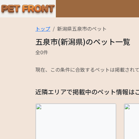
トップ
新潟県五泉市のペット
五泉市(新潟県)のペット一覧
全0件
現在、この条件に合致するペットは掲載され
近隣エリアで掲載中のペット情報は