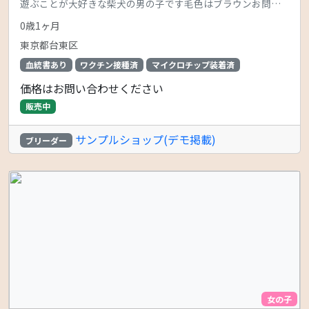
遊ぶことが大好きな柴犬の男の子です毛色はブラウンお問い
合わせ、ご相談をお待ちしております！
0歳1ヶ月
東京都台東区
血統書あり
ワクチン接種済
マイクロチップ装着済
価格はお問い合わせください
販売中
サンプルショップ(デモ掲載)
ブリーダー
女の子