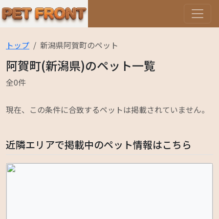
トップ
新潟県阿賀町のペット
阿賀町(新潟県)のペット一覧
全0件
現在、この条件に合致するペットは掲載されていません。
近隣エリアで掲載中のペット情報はこちら