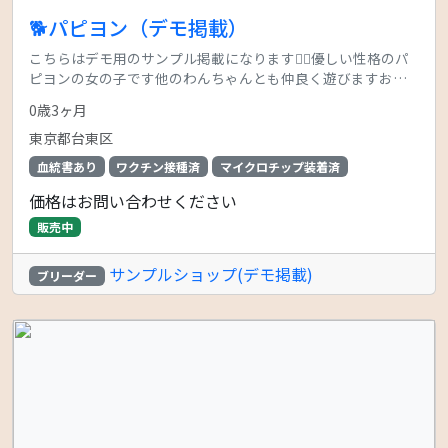
🐕パピヨン（デモ掲載）
こちらはデモ用のサンプル掲載になります🙇‍♂️優しい性格のパ
ピヨンの女の子です他のわんちゃんとも仲良く遊びますお問
い合わせ、ご相談をお待ちしております！
0歳3ヶ月
東京都台東区
血統書あり
ワクチン接種済
マイクロチップ装着済
価格はお問い合わせください
販売中
サンプルショップ(デモ掲載)
ブリーダー