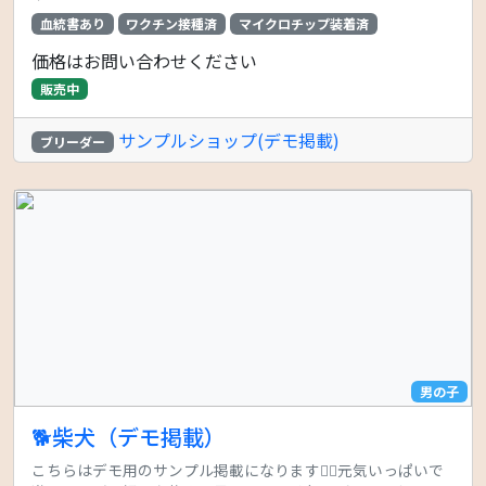
血統書あり
ワクチン接種済
マイクロチップ装着済
価格はお問い合わせください
販売中
サンプルショップ(デモ掲載)
ブリーダー
男の子
🐕柴犬（デモ掲載）
こちらはデモ用のサンプル掲載になります🙇‍♂️元気いっぱいで