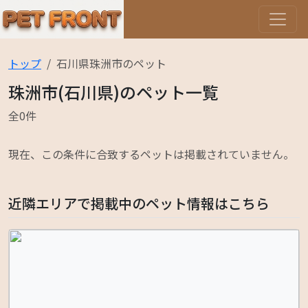
トップ
石川県珠洲市のペット
珠洲市(石川県)のペット一覧
全0件
現在、この条件に合致するペットは掲載されていません。
近隣エリアで掲載中のペット情報はこちら