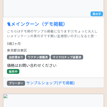
男の子
🐈メインクーン（デモ掲載）
こちらはデモ用のサンプル掲載になります🙇‍♂️ちょっと大人し
いメインクーンの男の子です飼い主様思いの子になると思い
ますお問い合わせ、ご相談をお待ちしております！
0歳2ヶ月
東京都台東区
血統書あり
ワクチン接種済
マイクロチップ装着済
価格はお問い合わせください
販売中
サンプルショップ(デモ掲載)
ブリーダー