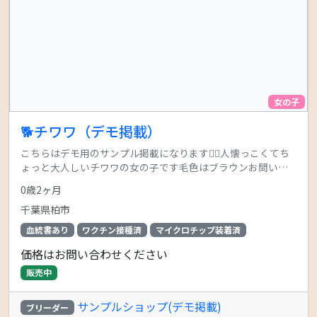
女の子
🐕チワワ（デモ掲載）
こちらはデモ用のサンプル掲載になります🙇‍♂️人懐っこくてち
ょっと大人しいチワワの女の子です毛色はブラウンお問い合
わせ、ご相談をお待ちしております！
0歳2ヶ月
千葉県柏市
血統書あり
ワクチン接種済
マイクロチップ装着済
価格はお問い合わせください
販売中
サンプルショップ(デモ掲載)
ブリーダー