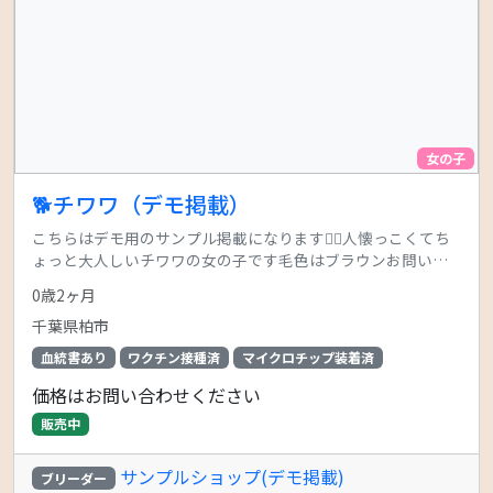
女の子
🐕チワワ（デモ掲載）
こちらはデモ用のサンプル掲載になります🙇‍♂️人懐っこくてち
ょっと大人しいチワワの女の子です毛色はブラウンお問い合
わせ、ご相談をお待ちしております！
0歳2ヶ月
千葉県柏市
血統書あり
ワクチン接種済
マイクロチップ装着済
価格はお問い合わせください
販売中
サンプルショップ(デモ掲載)
ブリーダー