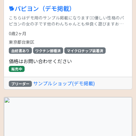
🐕パピヨン（デモ掲載）
こちらはデモ用のサンプル掲載になります🙇‍♂️優しい性格のパ
ピヨンの女の子です他のわんちゃんとも仲良く遊びますお問
い合わせ、ご相談をお待ちしております！
0歳2ヶ月
東京都台東区
血統書あり
ワクチン接種済
マイクロチップ装着済
価格はお問い合わせください
販売中
サンプルショップ(デモ掲載)
ブリーダー