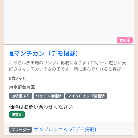
女の子
🐈マンチカン（デモ掲載）
こちらはデモ用のサンプル掲載になります🙇‍♂️ボール遊びが大
好きなマンチカンの女の子です一緒に遊んでくれると喜びま
す😀お問い合わせ、ご相談をお待ちしております！
0歳2ヶ月
東京都台東区
血統書あり
ワクチン接種済
マイクロチップ装着済
価格はお問い合わせください
販売中
サンプルショップ(デモ掲載)
ブリーダー