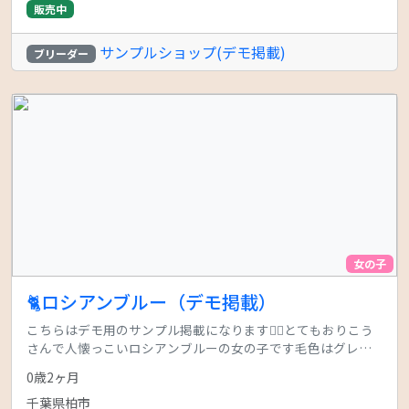
販売中
サンプルショップ(デモ掲載)
ブリーダー
女の子
🐈ロシアンブルー（デモ掲載）
こちらはデモ用のサンプル掲載になります🙇‍♂️とてもおりこう
さんで人懐っこいロシアンブルーの女の子です毛色はグレー
お問い合わせ、ご相談をお待ちしております！
0歳2ヶ月
千葉県柏市