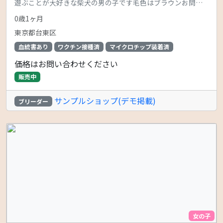
遊ぶことが大好きな柴犬の男の子です毛色はブラウンお問い
合わせ、ご相談をお待ちしております！
0歳1ヶ月
東京都台東区
血統書あり
ワクチン接種済
マイクロチップ装着済
価格はお問い合わせください
販売中
サンプルショップ(デモ掲載)
ブリーダー
女の子