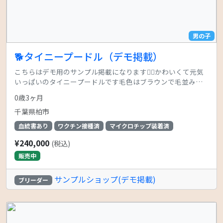
男の子
🐕タイニープードル（デモ掲載）
こちらはデモ用のサンプル掲載になります🙇‍♂️かわいくて元気
いっぱいのタイニープードルです毛色はブラウンで毛並みが
とても美しいですお問い合わせ、ご相談をお待ちしておりま
0歳3ヶ月
す！
千葉県柏市
血統書あり
ワクチン接種済
マイクロチップ装着済
¥240,000
(税込)
販売中
サンプルショップ(デモ掲載)
ブリーダー