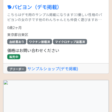
🐕パピヨン（デモ掲載）
こちらはデモ用のサンプル掲載になります🙇‍♂️優しい性格のパ
ピヨンの女の子です他のわんちゃんとも仲良く遊びますお問
い合わせ、ご相談をお待ちしております！
0歳2ヶ月
東京都台東区
血統書あり
ワクチン接種済
マイクロチップ装着済
価格はお問い合わせください
販売中
サンプルショップ(デモ掲載)
ブリーダー