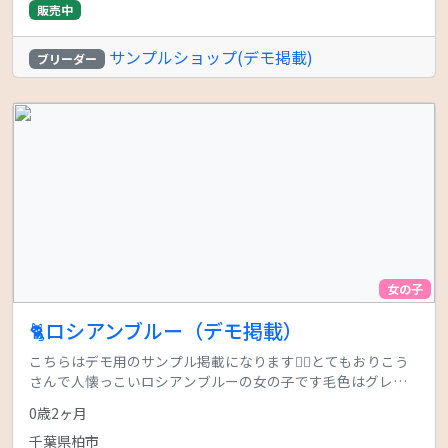
販売中
サンプルショップ(デモ掲載)
ブリーダー
女の子
🐈ロシアンブルー（デモ掲載）
こちらはデモ用のサンプル掲載になります🙇‍♂️とてもおりこう
さんで人懐っこいロシアンブルーの女の子です毛色はグレー
お問い合わせ、ご相談をお待ちしております！
0歳2ヶ月
千葉県柏市