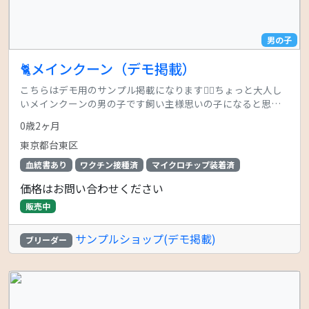
男の子
🐈メインクーン（デモ掲載）
こちらはデモ用のサンプル掲載になります🙇‍♂️ちょっと大人し
いメインクーンの男の子です飼い主様思いの子になると思い
ますお問い合わせ、ご相談をお待ちしております！
0歳2ヶ月
東京都台東区
血統書あり
ワクチン接種済
マイクロチップ装着済
価格はお問い合わせください
販売中
サンプルショップ(デモ掲載)
ブリーダー