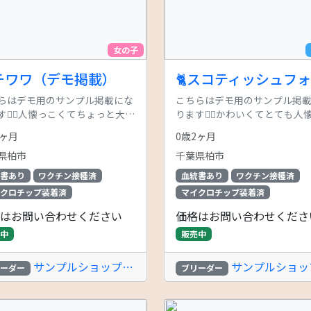
女の子
チワワ（デモ掲載）
らはデモ用のサンプル掲載にな
こちらはデモ用のサンプル掲
す🙇‍♂️人懐っこくてちょっと大人
ります🙇‍♂️かわいくてとても人
チワワの女の子です毛色はブラ
い男の子です毛色はグレーお
2ヶ月
0歳2ヶ月
お問い合わせ、ご相談をお待ち
わせ、ご相談をお待ちしてお
県柏市
千葉県柏市
おります！
す！
書あり
ワクチン接種済
血統書あり
ワクチン接種済
クロチップ装着済
マイクロチップ装着済
はお問い合わせください
価格はお問い合わせくださ
中
販売中
サンプルショップ(デモ掲載)
ーダー
ブリーダー