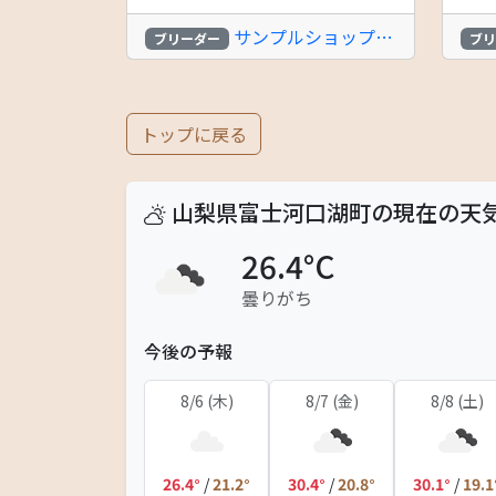
サンプルショップ(デモ掲載)
ブリーダー
ブリ
トップに戻る
山梨県富士河口湖町の現在の天
26.4°C
曇りがち
今後の予報
8/6 (木)
8/7 (金)
8/8 (土)
26.4°
/
21.2°
30.4°
/
20.8°
30.1°
/
19.1