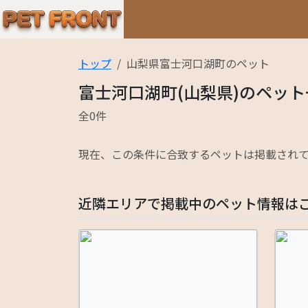
トップ
山梨県富士河口湖町のペット
富士河口湖町(山梨県)のペット
全0件
現在、この条件に合致するペットは掲載され
近隣エリアで掲載中のペット情報は