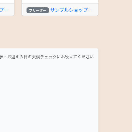
サンプルショップ(デモ掲載)
サンプルショップ(デモ掲載)
ブリーダー
学・お迎えの日の天候チェックにお役立てください