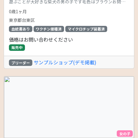
遊ぶことが大好きな柴犬の男の子です毛色はブラウンお問い
合わせ、ご相談をお待ちしております！
0歳1ヶ月
東京都台東区
血統書あり
ワクチン接種済
マイクロチップ装着済
価格はお問い合わせください
販売中
サンプルショップ(デモ掲載)
ブリーダー
女の子