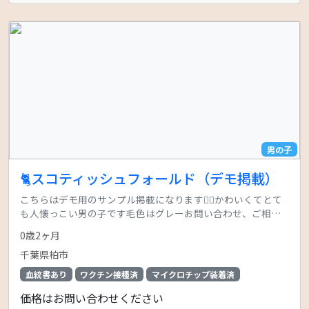
男の子
🐈スコティッシュフォールド（デモ掲載）
こちらはデモ用のサンプル掲載になります🙇‍♂️かわいくてとて
も人懐っこい男の子です毛色はグレーお問い合わせ、ご相談
をお待ちしております！
0歳2ヶ月
千葉県柏市
血統書あり
ワクチン接種済
マイクロチップ装着済
価格はお問い合わせください