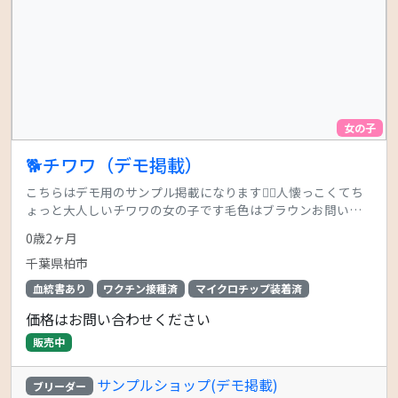
女の子
🐕チワワ（デモ掲載）
こちらはデモ用のサンプル掲載になります🙇‍♂️人懐っこくてち
ょっと大人しいチワワの女の子です毛色はブラウンお問い合
わせ、ご相談をお待ちしております！
0歳2ヶ月
千葉県柏市
血統書あり
ワクチン接種済
マイクロチップ装着済
価格はお問い合わせください
販売中
サンプルショップ(デモ掲載)
ブリーダー