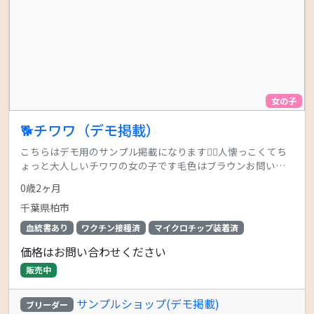
女の子
🐕チワワ（デモ掲載）
こちらはデモ用のサンプル掲載になります🙇‍♂️人懐っこくてち
ょっと大人しいチワワの女の子です毛色はブラウンお問い合
わせ、ご相談をお待ちしております！
0歳2ヶ月
千葉県柏市
血統書あり
ワクチン接種済
マイクロチップ装着済
価格はお問い合わせください
販売中
サンプルショップ(デモ掲載)
ブリーダー