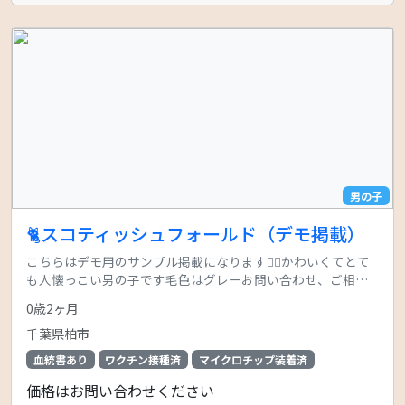
男の子
🐈スコティッシュフォールド（デモ掲載）
こちらはデモ用のサンプル掲載になります🙇‍♂️かわいくてとて
も人懐っこい男の子です毛色はグレーお問い合わせ、ご相談
をお待ちしております！
0歳2ヶ月
千葉県柏市
血統書あり
ワクチン接種済
マイクロチップ装着済
価格はお問い合わせください