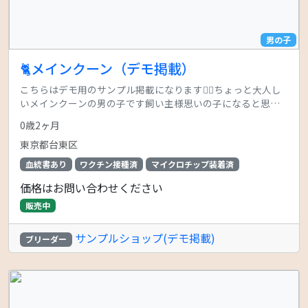
男の子
🐈メインクーン（デモ掲載）
こちらはデモ用のサンプル掲載になります🙇‍♂️ちょっと大人し
いメインクーンの男の子です飼い主様思いの子になると思い
ますお問い合わせ、ご相談をお待ちしております！
0歳2ヶ月
東京都台東区
血統書あり
ワクチン接種済
マイクロチップ装着済
価格はお問い合わせください
販売中
サンプルショップ(デモ掲載)
ブリーダー