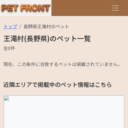
トップ
長野県王滝村のペット
王滝村(長野県)のペット一覧
全0件
現在、この条件に合致するペットは掲載されていません。
近隣エリアで掲載中のペット情報はこちら