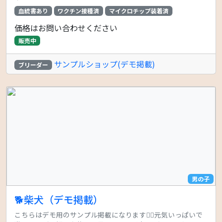
血統書あり
ワクチン接種済
マイクロチップ装着済
価格はお問い合わせください
販売中
サンプルショップ(デモ掲載)
ブリーダー
男の子
🐕柴犬（デモ掲載）
こちらはデモ用のサンプル掲載になります🙇‍♂️元気いっぱいで