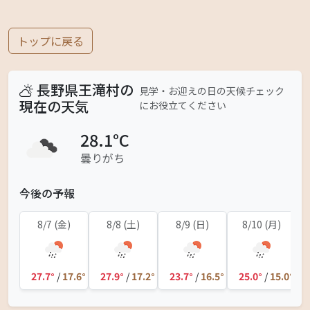
トップに戻る
長野県王滝村の
見学・お迎えの日の天候チェック
現在の天気
にお役立てください
28.1°C
曇りがち
今後の予報
8/7 (金)
8/8 (土)
8/9 (日)
8/10 (月)
27.7°
/
17.6°
27.9°
/
17.2°
23.7°
/
16.5°
25.0°
/
15.0°