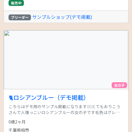
販売中
サンプルショップ(デモ掲載)
ブリーダー
女の子
🐈ロシアンブルー（デモ掲載）
こちらはデモ用のサンプル掲載になります🙇‍♂️とてもおりこう
さんで人懐っこいロシアンブルーの女の子です毛色はグレー
お問い合わせ、ご相談をお待ちしております！
0歳2ヶ月
千葉県柏市