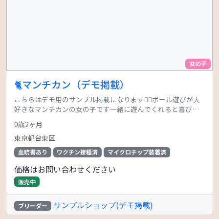
女の子
🐈マンチカン（デモ掲載）
こちらはデモ用のサンプル掲載になります🙇‍♂️ボール遊びが大
好きなマンチカンの女の子です一緒に遊んでくれると喜びま
す😀お問い合わせ、ご相談をお待ちしております！
0歳2ヶ月
東京都台東区
血統書あり
ワクチン接種済
マイクロチップ装着済
価格はお問い合わせください
販売中
サンプルショップ(デモ掲載)
ブリーダー