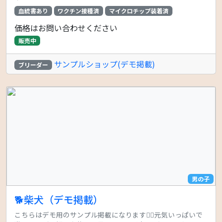
血統書あり
ワクチン接種済
マイクロチップ装着済
価格はお問い合わせください
販売中
サンプルショップ(デモ掲載)
ブリーダー
男の子
🐕柴犬（デモ掲載）
こちらはデモ用のサンプル掲載になります🙇‍♂️元気いっぱいで