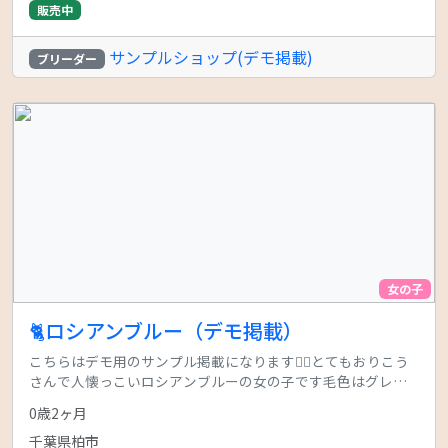
販売中
サンプルショップ(デモ掲載)
ブリーダー
女の子
🐈ロシアンブルー（デモ掲載）
こちらはデモ用のサンプル掲載になります🙇‍♂️とてもおりこう
さんで人懐っこいロシアンブルーの女の子です毛色はグレー
お問い合わせ、ご相談をお待ちしております！
0歳2ヶ月
千葉県柏市