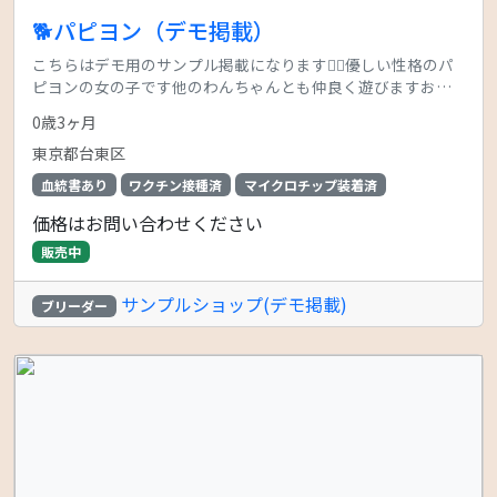
🐕パピヨン（デモ掲載）
こちらはデモ用のサンプル掲載になります🙇‍♂️優しい性格のパ
ピヨンの女の子です他のわんちゃんとも仲良く遊びますお問
い合わせ、ご相談をお待ちしております！
0歳3ヶ月
東京都台東区
血統書あり
ワクチン接種済
マイクロチップ装着済
価格はお問い合わせください
販売中
サンプルショップ(デモ掲載)
ブリーダー