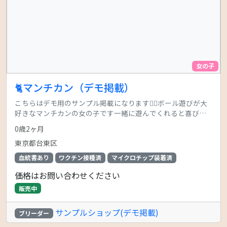
女の子
🐈マンチカン（デモ掲載）
こちらはデモ用のサンプル掲載になります🙇‍♂️ボール遊びが大
好きなマンチカンの女の子です一緒に遊んでくれると喜びま
す😀お問い合わせ、ご相談をお待ちしております！
0歳2ヶ月
東京都台東区
血統書あり
ワクチン接種済
マイクロチップ装着済
価格はお問い合わせください
販売中
サンプルショップ(デモ掲載)
ブリーダー