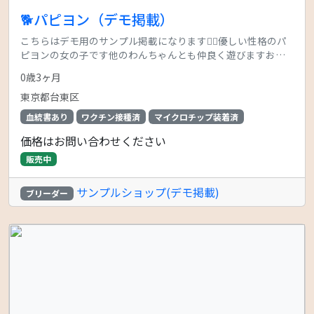
🐕パピヨン（デモ掲載）
こちらはデモ用のサンプル掲載になります🙇‍♂️優しい性格のパ
ピヨンの女の子です他のわんちゃんとも仲良く遊びますお問
い合わせ、ご相談をお待ちしております！
0歳3ヶ月
東京都台東区
血統書あり
ワクチン接種済
マイクロチップ装着済
価格はお問い合わせください
販売中
サンプルショップ(デモ掲載)
ブリーダー