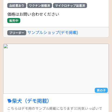
血統書あり
ワクチン接種済
マイクロチップ装着済
価格はお問い合わせください
販売中
サンプルショップ(デモ掲載)
ブリーダー
男の子
🐕柴犬（デモ掲載）
こちらはデモ用のサンプル掲載になります🙇‍♂️元気いっぱいで