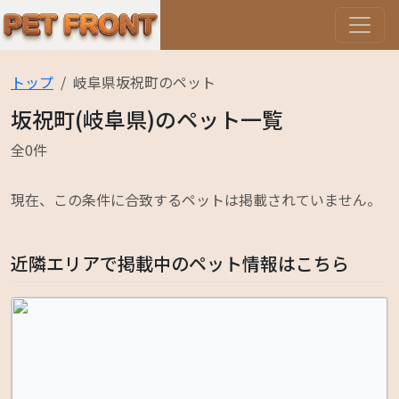
トップ
岐阜県坂祝町のペット
坂祝町(岐阜県)のペット一覧
全0件
現在、この条件に合致するペットは掲載されていません。
近隣エリアで掲載中のペット情報はこちら