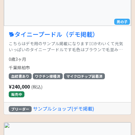
男の子
🐕タイニープードル（デモ掲載）
こちらはデモ用のサンプル掲載になります🙇‍♂️かわいくて元気
いっぱいのタイニープードルです毛色はブラウンで毛並みが
とても美しいですお問い合わせ、ご相談をお待ちしておりま
0歳3ヶ月
す！
千葉県柏市
血統書あり
ワクチン接種済
マイクロチップ装着済
¥240,000
(税込)
販売中
サンプルショップ(デモ掲載)
ブリーダー