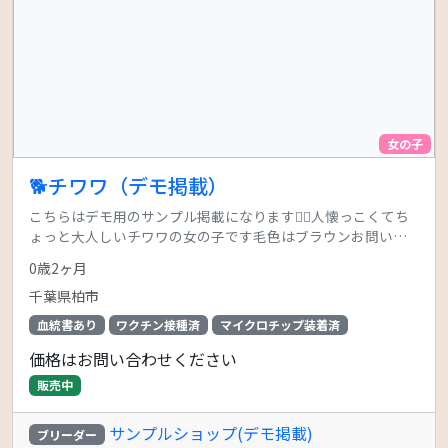
女の子
🐕チワワ（デモ掲載）
こちらはデモ用のサンプル掲載になります🙇‍♂️人懐っこくてち
ょっと大人しいチワワの女の子です毛色はブラウンお問い合
わせ、ご相談をお待ちしております！
0歳2ヶ月
千葉県柏市
血統書あり
ワクチン接種済
マイクロチップ装着済
価格はお問い合わせください
販売中
サンプルショップ(デモ掲載)
ブリーダー