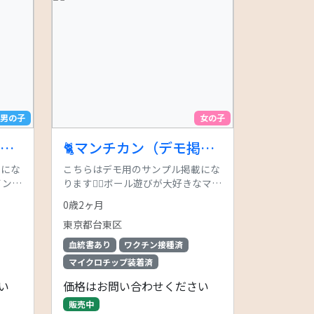
男の子
女の子
🐈メインクーン（デモ掲載）
🐈マンチカン（デモ掲載）
載にな
こちらはデモ用のサンプル掲載にな
インク
ります🙇‍♂️ボール遊びが大好きなマン
いの子
チカンの女の子です一緒に遊んでく
0歳2ヶ月
せ、ご
れると喜びます😀お問い合わせ、ご
東京都台東区
相談をお待ちしております！
血統書あり
ワクチン接種済
マイクロチップ装着済
い
価格はお問い合わせください
販売中