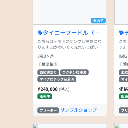
男の子
🐕タイニープードル（デモ掲載）

こちらはデモ用のサンプル掲載にな
こち
ります🙇‍♂️かわいくて元気いっぱいの
りま
タイニープードルです毛色はブラウ
しい
0歳3ヶ月
0歳
ンで毛並みがとても美しいですお問
ウン
千葉県柏市
千葉
い合わせ、ご相談をお待ちしており
して
ます！
血統書あり
ワクチン接種済
血統
マイクロチップ装着済
マイ
¥240,000
価格
(税込)
販売中
販売
サンプルショップ(デモ掲載)
ブリーダー
ブリ