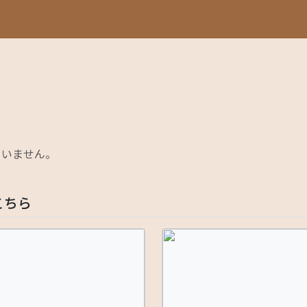
ていません。
こちら