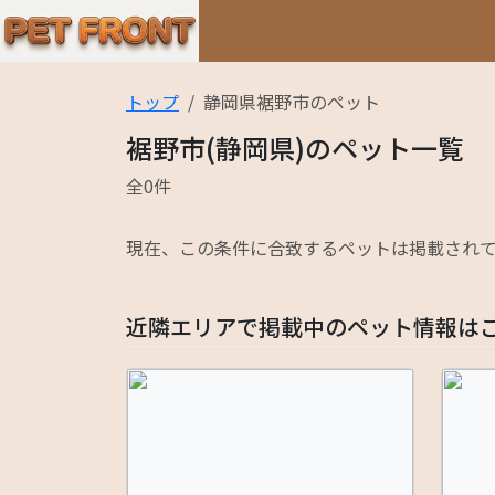
トップ
静岡県裾野市のペット
裾野市(静岡県)のペット一覧
全0件
現在、この条件に合致するペットは掲載され
近隣エリアで掲載中のペット情報は