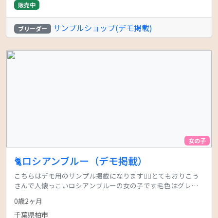
販売中
サンプルショップ(デモ掲載)
ブリーダー
女の子
🐈ロシアンブルー（デモ掲載）
こちらはデモ用のサンプル掲載になります🙇‍♂️とてもおりこう
さんで人懐っこいロシアンブルーの女の子です毛色はグレー
お問い合わせ、ご相談をお待ちしております！
0歳2ヶ月
千葉県柏市