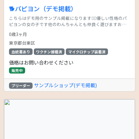
🐕パピヨン（デモ掲載）
こちらはデモ用のサンプル掲載になります🙇‍♂️優しい性格のパ
ピヨンの女の子です他のわんちゃんとも仲良く遊びますお問
い合わせ、ご相談をお待ちしております！
0歳3ヶ月
東京都台東区
血統書あり
ワクチン接種済
マイクロチップ装着済
価格はお問い合わせください
販売中
サンプルショップ(デモ掲載)
ブリーダー