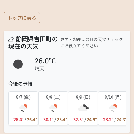
トップに戻る
静岡県吉田町の
見学・お迎えの日の天候チェック
現在の天気
にお役立てください
26.0°C
晴天
今後の予報
8/7 (金)
8/8 (土)
8/9 (日)
8/10 (月)
26.4°
/
26.4°
30.1°
/
25.4°
32.5°
/
24.9°
28.2°
/
24.3°