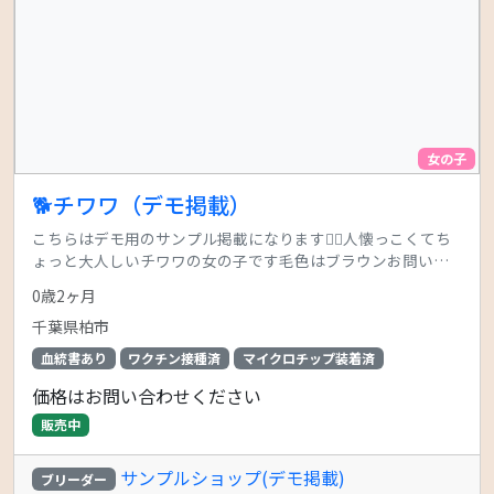
女の子
🐕チワワ（デモ掲載）
こちらはデモ用のサンプル掲載になります🙇‍♂️人懐っこくてち
ょっと大人しいチワワの女の子です毛色はブラウンお問い合
わせ、ご相談をお待ちしております！
0歳2ヶ月
千葉県柏市
血統書あり
ワクチン接種済
マイクロチップ装着済
価格はお問い合わせください
販売中
サンプルショップ(デモ掲載)
ブリーダー