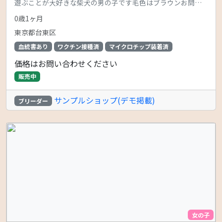
遊ぶことが大好きな柴犬の男の子です毛色はブラウンお問い
合わせ、ご相談をお待ちしております！
0歳1ヶ月
東京都台東区
血統書あり
ワクチン接種済
マイクロチップ装着済
価格はお問い合わせください
販売中
サンプルショップ(デモ掲載)
ブリーダー
女の子