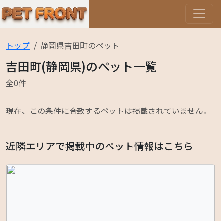
トップ
静岡県吉田町のペット
吉田町(静岡県)のペット一覧
全0件
現在、この条件に合致するペットは掲載されていません。
近隣エリアで掲載中のペット情報はこちら