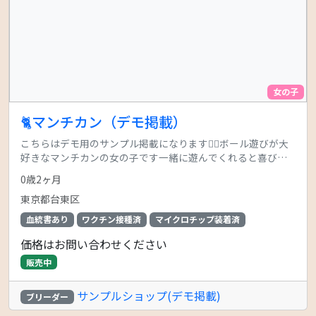
女の子
🐈マンチカン（デモ掲載）
こちらはデモ用のサンプル掲載になります🙇‍♂️ボール遊びが大
好きなマンチカンの女の子です一緒に遊んでくれると喜びま
す😀お問い合わせ、ご相談をお待ちしております！
0歳2ヶ月
東京都台東区
血統書あり
ワクチン接種済
マイクロチップ装着済
価格はお問い合わせください
販売中
サンプルショップ(デモ掲載)
ブリーダー