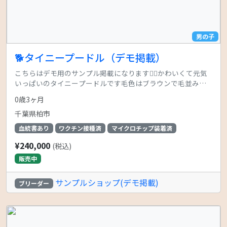
男の子
🐕タイニープードル（デモ掲載）
こちらはデモ用のサンプル掲載になります🙇‍♂️かわいくて元気
いっぱいのタイニープードルです毛色はブラウンで毛並みが
とても美しいですお問い合わせ、ご相談をお待ちしておりま
0歳3ヶ月
す！
千葉県柏市
血統書あり
ワクチン接種済
マイクロチップ装着済
¥240,000
(税込)
販売中
サンプルショップ(デモ掲載)
ブリーダー