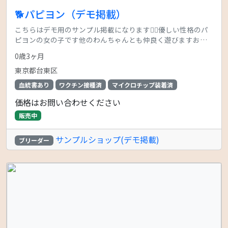
🐕パピヨン（デモ掲載）
こちらはデモ用のサンプル掲載になります🙇‍♂️優しい性格のパ
ピヨンの女の子です他のわんちゃんとも仲良く遊びますお問
い合わせ、ご相談をお待ちしております！
0歳3ヶ月
東京都台東区
血統書あり
ワクチン接種済
マイクロチップ装着済
価格はお問い合わせください
販売中
サンプルショップ(デモ掲載)
ブリーダー