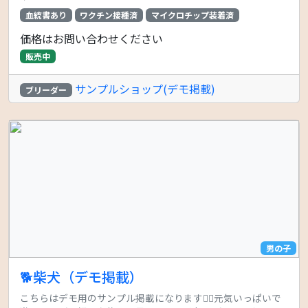
血統書あり
ワクチン接種済
マイクロチップ装着済
価格はお問い合わせください
販売中
サンプルショップ(デモ掲載)
ブリーダー
男の子
🐕柴犬（デモ掲載）
こちらはデモ用のサンプル掲載になります🙇‍♂️元気いっぱいで