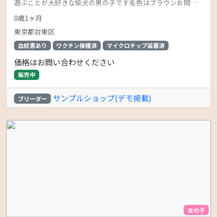
遊ぶことが大好きな柴犬の男の子です毛色はブラウンお問い
合わせ、ご相談をお待ちしております！
0歳1ヶ月
東京都台東区
血統書あり
ワクチン接種済
マイクロチップ装着済
価格はお問い合わせください
販売中
サンプルショップ(デモ掲載)
ブリーダー
女の子