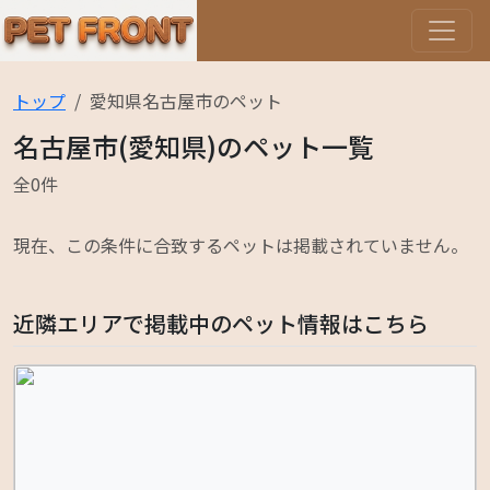
トップ
愛知県名古屋市のペット
名古屋市(愛知県)のペット一覧
全0件
現在、この条件に合致するペットは掲載されていません。
近隣エリアで掲載中のペット情報はこちら