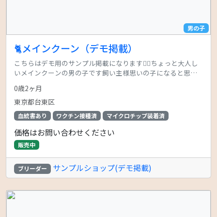
男の子
🐈メインクーン（デモ掲載）
こちらはデモ用のサンプル掲載になります🙇‍♂️ちょっと大人し
いメインクーンの男の子です飼い主様思いの子になると思い
ますお問い合わせ、ご相談をお待ちしております！
0歳2ヶ月
東京都台東区
血統書あり
ワクチン接種済
マイクロチップ装着済
価格はお問い合わせください
販売中
サンプルショップ(デモ掲載)
ブリーダー