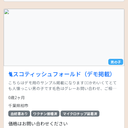
男の子
🐈スコティッシュフォールド（デモ掲載）
こちらはデモ用のサンプル掲載になります🙇‍♂️かわいくてとて
も人懐っこい男の子です毛色はグレーお問い合わせ、ご相談
をお待ちしております！
0歳2ヶ月
千葉県柏市
血統書あり
ワクチン接種済
マイクロチップ装着済
価格はお問い合わせください