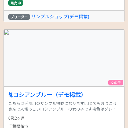
販売中
サンプルショップ(デモ掲載)
ブリーダー
女の子
🐈ロシアンブルー（デモ掲載）
こちらはデモ用のサンプル掲載になります🙇‍♂️とてもおりこう
さんで人懐っこいロシアンブルーの女の子です毛色はグレー
お問い合わせ、ご相談をお待ちしております！
0歳2ヶ月
千葉県柏市