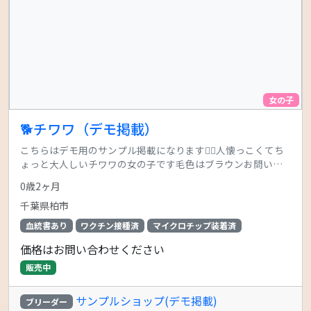
女の子
🐕チワワ（デモ掲載）
こちらはデモ用のサンプル掲載になります🙇‍♂️人懐っこくてち
ょっと大人しいチワワの女の子です毛色はブラウンお問い合
わせ、ご相談をお待ちしております！
0歳2ヶ月
千葉県柏市
血統書あり
ワクチン接種済
マイクロチップ装着済
価格はお問い合わせください
販売中
サンプルショップ(デモ掲載)
ブリーダー