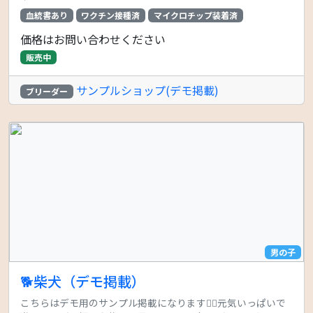
血統書あり
ワクチン接種済
マイクロチップ装着済
価格はお問い合わせください
販売中
サンプルショップ(デモ掲載)
ブリーダー
男の子
🐕柴犬（デモ掲載）
こちらはデモ用のサンプル掲載になります🙇‍♂️元気いっぱいで