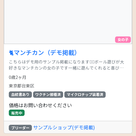
女の子
🐈マンチカン（デモ掲載）
こちらはデモ用のサンプル掲載になります🙇‍♂️ボール遊びが大
好きなマンチカンの女の子です一緒に遊んでくれると喜びま
す😀お問い合わせ、ご相談をお待ちしております！
0歳2ヶ月
東京都台東区
血統書あり
ワクチン接種済
マイクロチップ装着済
価格はお問い合わせください
販売中
サンプルショップ(デモ掲載)
ブリーダー