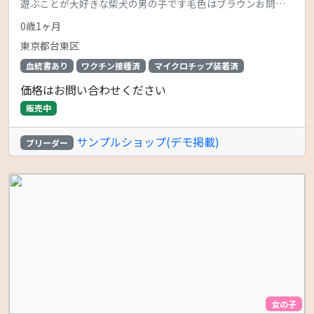
遊ぶことが大好きな柴犬の男の子です毛色はブラウンお問い
合わせ、ご相談をお待ちしております！
0歳1ヶ月
東京都台東区
血統書あり
ワクチン接種済
マイクロチップ装着済
価格はお問い合わせください
販売中
サンプルショップ(デモ掲載)
ブリーダー
女の子