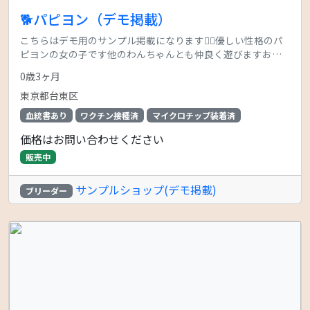
🐕パピヨン（デモ掲載）
こちらはデモ用のサンプル掲載になります🙇‍♂️優しい性格のパ
ピヨンの女の子です他のわんちゃんとも仲良く遊びますお問
い合わせ、ご相談をお待ちしております！
0歳3ヶ月
東京都台東区
血統書あり
ワクチン接種済
マイクロチップ装着済
価格はお問い合わせください
販売中
サンプルショップ(デモ掲載)
ブリーダー