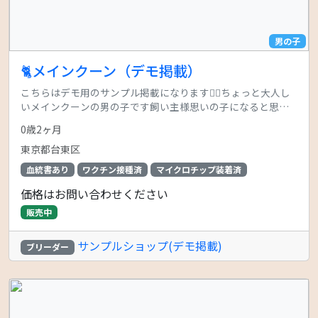
男の子
🐈メインクーン（デモ掲載）
こちらはデモ用のサンプル掲載になります🙇‍♂️ちょっと大人し
いメインクーンの男の子です飼い主様思いの子になると思い
ますお問い合わせ、ご相談をお待ちしております！
0歳2ヶ月
東京都台東区
血統書あり
ワクチン接種済
マイクロチップ装着済
価格はお問い合わせください
販売中
サンプルショップ(デモ掲載)
ブリーダー