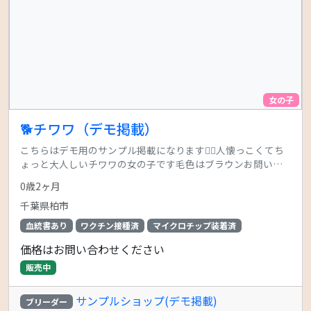
女の子
🐕チワワ（デモ掲載）
こちらはデモ用のサンプル掲載になります🙇‍♂️人懐っこくてち
ょっと大人しいチワワの女の子です毛色はブラウンお問い合
わせ、ご相談をお待ちしております！
0歳2ヶ月
千葉県柏市
血統書あり
ワクチン接種済
マイクロチップ装着済
価格はお問い合わせください
販売中
サンプルショップ(デモ掲載)
ブリーダー