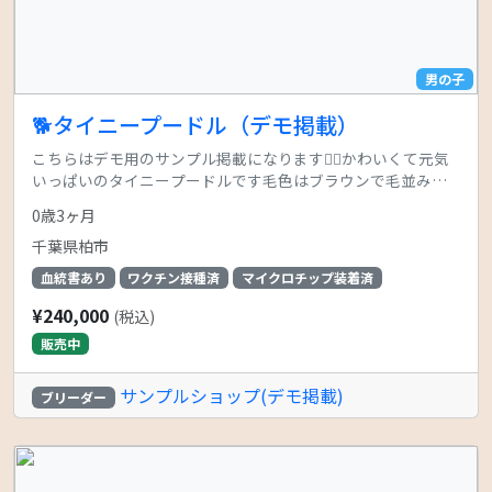
男の子
🐕タイニープードル（デモ掲載）
こちらはデモ用のサンプル掲載になります🙇‍♂️かわいくて元気
いっぱいのタイニープードルです毛色はブラウンで毛並みが
とても美しいですお問い合わせ、ご相談をお待ちしておりま
0歳3ヶ月
す！
千葉県柏市
血統書あり
ワクチン接種済
マイクロチップ装着済
¥240,000
(税込)
販売中
サンプルショップ(デモ掲載)
ブリーダー