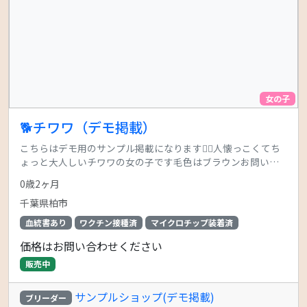
女の子
🐕チワワ（デモ掲載）
こちらはデモ用のサンプル掲載になります🙇‍♂️人懐っこくてち
ょっと大人しいチワワの女の子です毛色はブラウンお問い合
わせ、ご相談をお待ちしております！
0歳2ヶ月
千葉県柏市
血統書あり
ワクチン接種済
マイクロチップ装着済
価格はお問い合わせください
販売中
サンプルショップ(デモ掲載)
ブリーダー