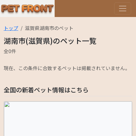
トップ
滋賀県湖南市のペット
湖南市(滋賀県)のペット一覧
全0件
現在、この条件に合致するペットは掲載されていません。
全国の新着ペット情報はこちら