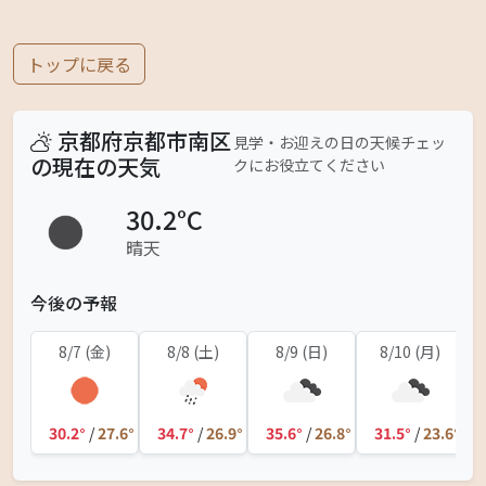
トップに戻る
京都府京都市南区
見学・お迎えの日の天候チェッ
の現在の天気
クにお役立てください
30.2°C
晴天
今後の予報
8/7 (金)
8/8 (土)
8/9 (日)
8/10 (月)
30.2°
/
27.6°
34.7°
/
26.9°
35.6°
/
26.8°
31.5°
/
23.6°