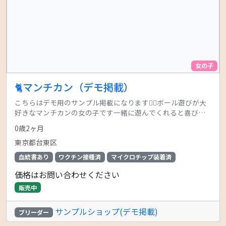
女の子
🐈マンチカン（デモ掲載）
こちらはデモ用のサンプル掲載になります🙇‍♂️ボール遊びが大
好きなマンチカンの女の子です一緒に遊んでくれると喜びま
す😀お問い合わせ、ご相談をお待ちしております！
0歳2ヶ月
東京都台東区
血統書あり
ワクチン接種済
マイクロチップ装着済
価格はお問い合わせください
販売中
サンプルショップ(デモ掲載)
ブリーダー