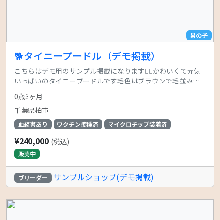
男の子
🐕タイニープードル（デモ掲載）
こちらはデモ用のサンプル掲載になります🙇‍♂️かわいくて元気
いっぱいのタイニープードルです毛色はブラウンで毛並みが
とても美しいですお問い合わせ、ご相談をお待ちしておりま
0歳3ヶ月
す！
千葉県柏市
血統書あり
ワクチン接種済
マイクロチップ装着済
¥240,000
(税込)
販売中
サンプルショップ(デモ掲載)
ブリーダー