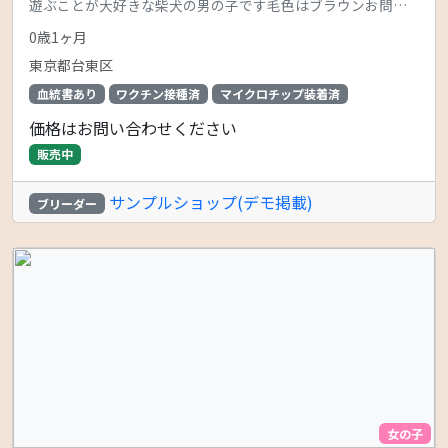
遊ぶことが大好きな柴犬の男の子です毛色はブラウンお問い
合わせ、ご相談をお待ちしております！
0歳1ヶ月
東京都台東区
血統書あり
ワクチン接種済
マイクロチップ装着済
価格はお問い合わせください
販売中
サンプルショップ(デモ掲載)
ブリーダー
女の子