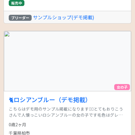
販売中
サンプルショップ(デモ掲載)
ブリーダー
女の子
🐈ロシアンブルー（デモ掲載）
こちらはデモ用のサンプル掲載になります🙇‍♂️とてもおりこう
さんで人懐っこいロシアンブルーの女の子です毛色はグレー
お問い合わせ、ご相談をお待ちしております！
0歳2ヶ月
千葉県柏市