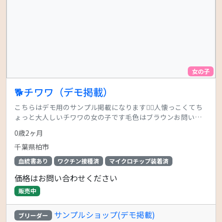
女の子
🐕チワワ（デモ掲載）
こちらはデモ用のサンプル掲載になります🙇‍♂️人懐っこくてち
ょっと大人しいチワワの女の子です毛色はブラウンお問い合
わせ、ご相談をお待ちしております！
0歳2ヶ月
千葉県柏市
血統書あり
ワクチン接種済
マイクロチップ装着済
価格はお問い合わせください
販売中
サンプルショップ(デモ掲載)
ブリーダー