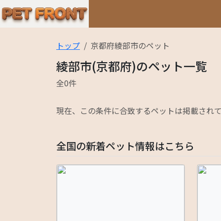
トップ
京都府綾部市のペット
綾部市(京都府)のペット一覧
全0件
現在、この条件に合致するペットは掲載され
全国の新着ペット情報はこちら