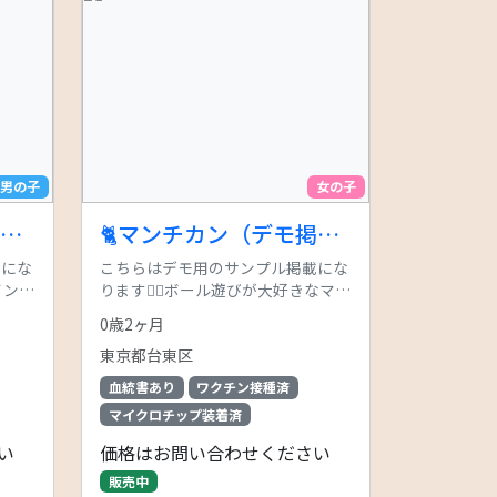
男の子
女の子
🐈メインクーン（デモ掲載）
🐈マンチカン（デモ掲載）
載にな
こちらはデモ用のサンプル掲載にな
インク
ります🙇‍♂️ボール遊びが大好きなマン
いの子
チカンの女の子です一緒に遊んでく
0歳2ヶ月
せ、ご
れると喜びます😀お問い合わせ、ご
東京都台東区
相談をお待ちしております！
血統書あり
ワクチン接種済
マイクロチップ装着済
い
価格はお問い合わせください
販売中