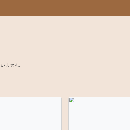
ていません。