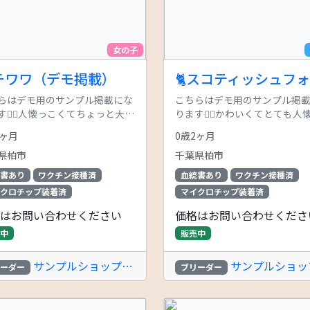
女の子
チワワ（デモ掲載）
らはデモ用のサンプル掲載にな
こちらはデモ用のサンプル掲
す🙇‍♂️人懐っこくてちょっと大人
ります🙇‍♂️かわいくてとても人
チワワの女の子です毛色はブラ
い男の子です毛色はグレーお
2ヶ月
0歳2ヶ月
お問い合わせ、ご相談をお待ち
わせ、ご相談をお待ちしてお
県柏市
千葉県柏市
おります！
す！
書あり
ワクチン接種済
血統書あり
ワクチン接種済
クロチップ装着済
マイクロチップ装着済
はお問い合わせください
価格はお問い合わせくださ
中
販売中
サンプルショップ(デモ掲載)
ーダー
ブリーダー