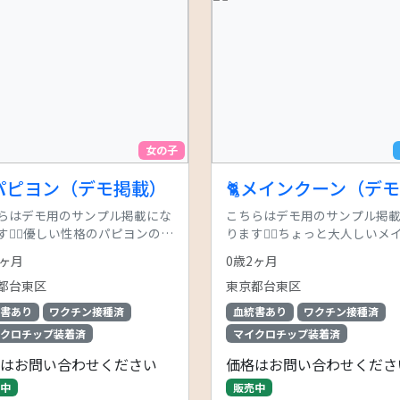
女の子
パピヨン（デモ掲載）
らはデモ用のサンプル掲載にな
こちらはデモ用のサンプル掲
す🙇‍♂️優しい性格のパピヨンの女
ります🙇‍♂️ちょっと大人しいメ
です他のわんちゃんとも仲良く
ーンの男の子です飼い主様思
2ヶ月
0歳2ヶ月
ますお問い合わせ、ご相談をお
になると思いますお問い合わ
都台東区
東京都台東区
しております！
相談をお待ちしております！
書あり
ワクチン接種済
血統書あり
ワクチン接種済
クロチップ装着済
マイクロチップ装着済
はお問い合わせください
価格はお問い合わせくださ
中
販売中