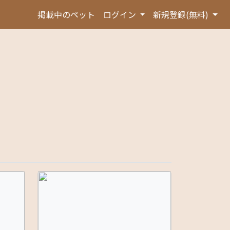
掲載中のペット
ログイン
新規登録(無料)