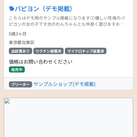
🐕パピヨン（デモ掲載）
こちらはデモ用のサンプル掲載になります🙇‍♂️優しい性格のパ
ピヨンの女の子です他のわんちゃんとも仲良く遊びますお問
い合わせ、ご相談をお待ちしております！
0歳3ヶ月
東京都台東区
血統書あり
ワクチン接種済
マイクロチップ装着済
価格はお問い合わせください
販売中
サンプルショップ(デモ掲載)
ブリーダー