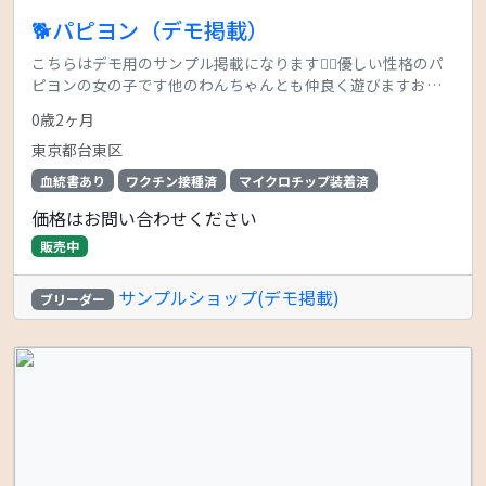
🐕パピヨン（デモ掲載）
こちらはデモ用のサンプル掲載になります🙇‍♂️優しい性格のパ
ピヨンの女の子です他のわんちゃんとも仲良く遊びますお問
い合わせ、ご相談をお待ちしております！
0歳2ヶ月
東京都台東区
血統書あり
ワクチン接種済
マイクロチップ装着済
価格はお問い合わせください
販売中
サンプルショップ(デモ掲載)
ブリーダー