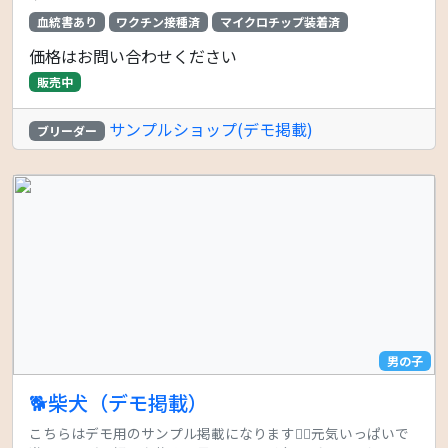
血統書あり
ワクチン接種済
マイクロチップ装着済
価格はお問い合わせください
販売中
サンプルショップ(デモ掲載)
ブリーダー
男の子
🐕柴犬（デモ掲載）
こちらはデモ用のサンプル掲載になります🙇‍♂️元気いっぱいで