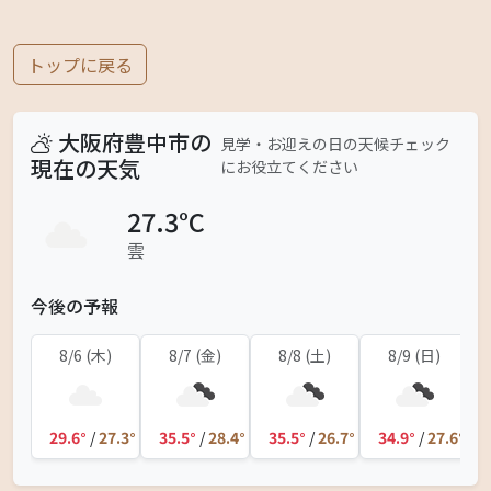
トップに戻る
大阪府豊中市の
見学・お迎えの日の天候チェック
現在の天気
にお役立てください
27.3°C
雲
今後の予報
8/6 (木)
8/7 (金)
8/8 (土)
8/9 (日)
29.6°
/
27.3°
35.5°
/
28.4°
35.5°
/
26.7°
34.9°
/
27.6°