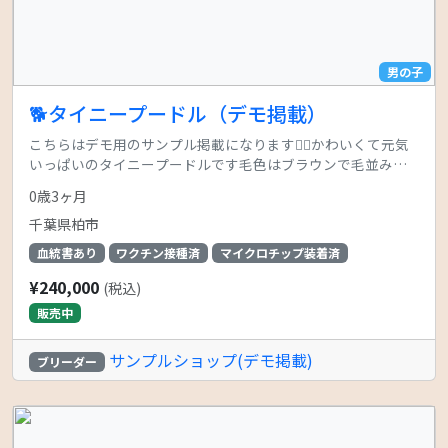
男の子
🐕タイニープードル（デモ掲載）
こちらはデモ用のサンプル掲載になります🙇‍♂️かわいくて元気
いっぱいのタイニープードルです毛色はブラウンで毛並みが
とても美しいですお問い合わせ、ご相談をお待ちしておりま
0歳3ヶ月
す！
千葉県柏市
血統書あり
ワクチン接種済
マイクロチップ装着済
¥240,000
(税込)
販売中
サンプルショップ(デモ掲載)
ブリーダー