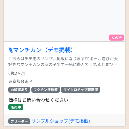
女の子
🐈マンチカン（デモ掲載）
こちらはデモ用のサンプル掲載になります🙇‍♂️ボール遊びが大
好きなマンチカンの女の子です一緒に遊んでくれると喜びま
す😀お問い合わせ、ご相談をお待ちしております！
0歳2ヶ月
東京都台東区
血統書あり
ワクチン接種済
マイクロチップ装着済
価格はお問い合わせください
販売中
サンプルショップ(デモ掲載)
ブリーダー