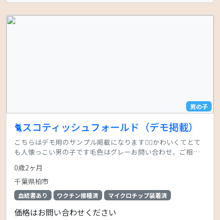
男の子
🐈スコティッシュフォールド（デモ掲載）
こちらはデモ用のサンプル掲載になります🙇‍♂️かわいくてとて
も人懐っこい男の子です毛色はグレーお問い合わせ、ご相談
をお待ちしております！
0歳2ヶ月
千葉県柏市
血統書あり
ワクチン接種済
マイクロチップ装着済
価格はお問い合わせください