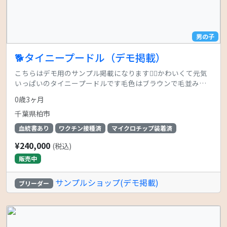
男の子
🐕タイニープードル（デモ掲載）
こちらはデモ用のサンプル掲載になります🙇‍♂️かわいくて元気
いっぱいのタイニープードルです毛色はブラウンで毛並みが
とても美しいですお問い合わせ、ご相談をお待ちしておりま
0歳3ヶ月
す！
千葉県柏市
血統書あり
ワクチン接種済
マイクロチップ装着済
¥240,000
(税込)
販売中
サンプルショップ(デモ掲載)
ブリーダー