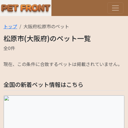
トップ
大阪府松原市のペット
松原市(大阪府)のペット一覧
全0件
現在、この条件に合致するペットは掲載されていません。
全国の新着ペット情報はこちら