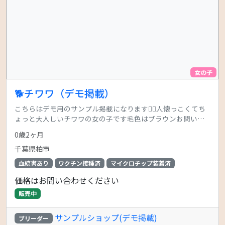
女の子
🐕チワワ（デモ掲載）
こちらはデモ用のサンプル掲載になります🙇‍♂️人懐っこくてち
ょっと大人しいチワワの女の子です毛色はブラウンお問い合
わせ、ご相談をお待ちしております！
0歳2ヶ月
千葉県柏市
血統書あり
ワクチン接種済
マイクロチップ装着済
価格はお問い合わせください
販売中
サンプルショップ(デモ掲載)
ブリーダー