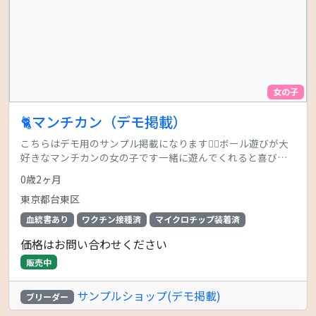
女の子
🐈マンチカン（デモ掲載）
こちらはデモ用のサンプル掲載になります🙇‍♂️ボール遊びが大
好きなマンチカンの女の子です一緒に遊んでくれると喜びま
す😀お問い合わせ、ご相談をお待ちしております！
0歳2ヶ月
東京都台東区
血統書あり
ワクチン接種済
マイクロチップ装着済
価格はお問い合わせください
販売中
サンプルショップ(デモ掲載)
ブリーダー