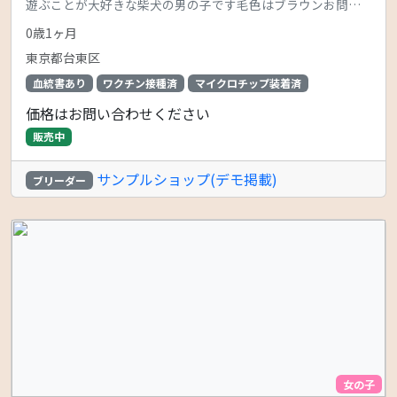
遊ぶことが大好きな柴犬の男の子です毛色はブラウンお問い
合わせ、ご相談をお待ちしております！
0歳1ヶ月
東京都台東区
血統書あり
ワクチン接種済
マイクロチップ装着済
価格はお問い合わせください
販売中
サンプルショップ(デモ掲載)
ブリーダー
女の子