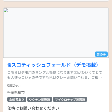
男の子
🐈スコティッシュフォールド（デモ掲載）
こちらはデモ用のサンプル掲載になります🙇‍♂️かわいくてとて
も人懐っこい男の子です毛色はグレーお問い合わせ、ご相談
をお待ちしております！
0歳2ヶ月
千葉県柏市
血統書あり
ワクチン接種済
マイクロチップ装着済
価格はお問い合わせください