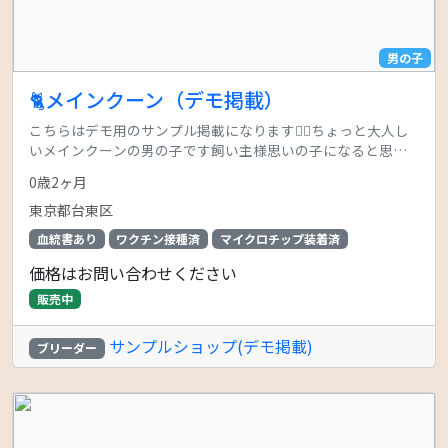
男の子
🐈メインクーン（デモ掲載）
こちらはデモ用のサンプル掲載になります🙇‍♂️ちょっと大人し
いメインクーンの男の子です飼い主様思いの子になると思い
ますお問い合わせ、ご相談をお待ちしております！
0歳2ヶ月
東京都台東区
血統書あり
ワクチン接種済
マイクロチップ装着済
価格はお問い合わせください
販売中
サンプルショップ(デモ掲載)
ブリーダー