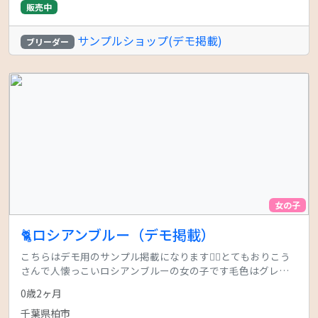
販売中
サンプルショップ(デモ掲載)
ブリーダー
女の子
🐈ロシアンブルー（デモ掲載）
こちらはデモ用のサンプル掲載になります🙇‍♂️とてもおりこう
さんで人懐っこいロシアンブルーの女の子です毛色はグレー
お問い合わせ、ご相談をお待ちしております！
0歳2ヶ月
千葉県柏市