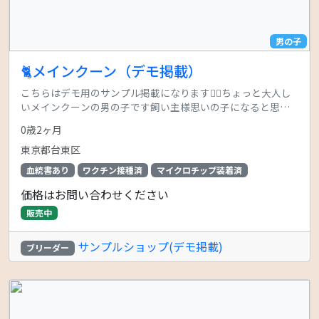
男の子
🐈メインクーン（デモ掲載）
こちらはデモ用のサンプル掲載になります🙇‍♂️ちょっと大人し
いメインクーンの男の子です飼い主様思いの子になると思い
ますお問い合わせ、ご相談をお待ちしております！
0歳2ヶ月
東京都台東区
血統書あり
ワクチン接種済
マイクロチップ装着済
価格はお問い合わせください
販売中
サンプルショップ(デモ掲載)
ブリーダー