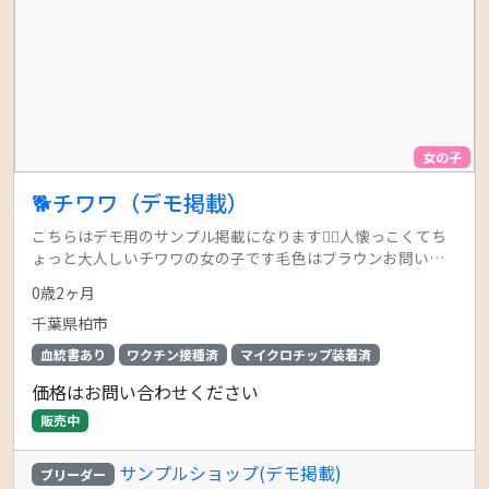
女の子
🐕チワワ（デモ掲載）
こちらはデモ用のサンプル掲載になります🙇‍♂️人懐っこくてち
ょっと大人しいチワワの女の子です毛色はブラウンお問い合
わせ、ご相談をお待ちしております！
0歳2ヶ月
千葉県柏市
血統書あり
ワクチン接種済
マイクロチップ装着済
価格はお問い合わせください
販売中
サンプルショップ(デモ掲載)
ブリーダー