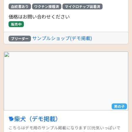
血統書あり
ワクチン接種済
マイクロチップ装着済
価格はお問い合わせください
販売中
サンプルショップ(デモ掲載)
ブリーダー
男の子
🐕柴犬（デモ掲載）
こちらはデモ用のサンプル掲載になります🙇‍♂️元気いっぱいで