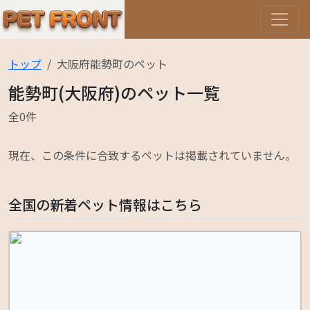
トップ
大阪府能勢町のペット
能勢町(大阪府)のペット一覧
全0件
現在、この条件に合致するペットは掲載されていません。
全国の新着ペット情報はこちら