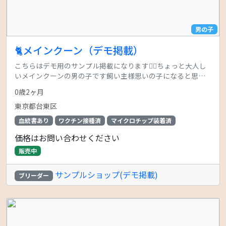
男の子
🐈メインクーン（デモ掲載）
こちらはデモ用のサンプル掲載になります🙇‍♂️ちょっと大人し
いメインクーンの男の子です飼い主様思いの子になると思い
ますお問い合わせ、ご相談をお待ちしております！
0歳2ヶ月
東京都台東区
血統書あり
ワクチン接種済
マイクロチップ装着済
価格はお問い合わせください
販売中
サンプルショップ(デモ掲載)
ブリーダー