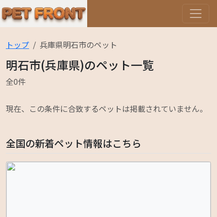
トップ
兵庫県明石市のペット
明石市(兵庫県)のペット一覧
全0件
現在、この条件に合致するペットは掲載されていません。
全国の新着ペット情報はこちら