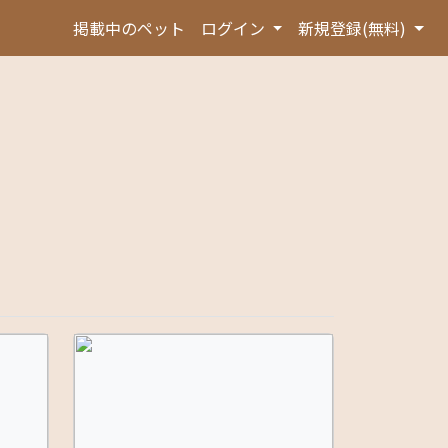
掲載中のペット
ログイン
新規登録(無料)