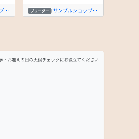
サンプルショップ(デモ掲載)
サンプルショップ(デモ掲載)
ブリーダー
学・お迎えの日の天候チェックにお役立てください