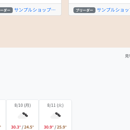
サンプルショップ(デモ掲載)
ーダー
ブリーダー
見
8/10 (月)
8/11 (火)
°
30.3°
/
24.5°
30.9°
/
25.9°