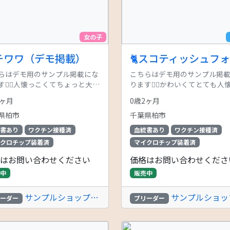
女の子
チワワ（デモ掲載）
らはデモ用のサンプル掲載にな
こちらはデモ用のサンプル掲
す🙇‍♂️人懐っこくてちょっと大人
ります🙇‍♂️かわいくてとても人
チワワの女の子です毛色はブラ
い男の子です毛色はグレーお
2ヶ月
0歳2ヶ月
お問い合わせ、ご相談をお待ち
わせ、ご相談をお待ちしてお
県柏市
千葉県柏市
おります！
す！
書あり
ワクチン接種済
血統書あり
ワクチン接種済
クロチップ装着済
マイクロチップ装着済
はお問い合わせください
価格はお問い合わせくださ
中
販売中
サンプルショップ(デモ掲載)
ーダー
ブリーダー