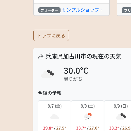
サンプルショップ(デモ掲載)
ブリーダー
ブリ
トップに戻る
兵庫県加古川市の現在の天気
30.0°C
曇りがち
今後の予報
8/7 (金)
8/8 (土)
8/9 (日)
29.8°
/
27.5°
33.7°
/
27.0°
33.2°
/
26.9