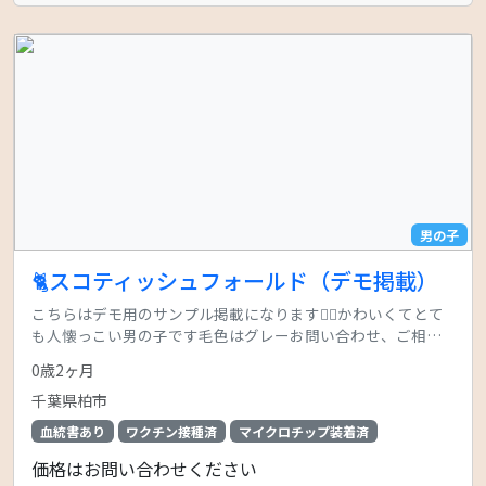
男の子
🐈スコティッシュフォールド（デモ掲載）
こちらはデモ用のサンプル掲載になります🙇‍♂️かわいくてとて
も人懐っこい男の子です毛色はグレーお問い合わせ、ご相談
をお待ちしております！
0歳2ヶ月
千葉県柏市
血統書あり
ワクチン接種済
マイクロチップ装着済
価格はお問い合わせください