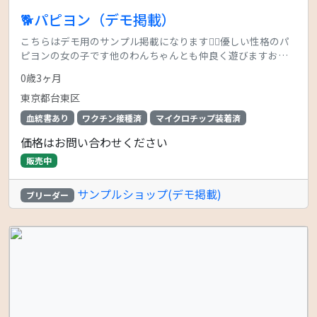
🐕パピヨン（デモ掲載）
こちらはデモ用のサンプル掲載になります🙇‍♂️優しい性格のパ
ピヨンの女の子です他のわんちゃんとも仲良く遊びますお問
い合わせ、ご相談をお待ちしております！
0歳3ヶ月
東京都台東区
血統書あり
ワクチン接種済
マイクロチップ装着済
価格はお問い合わせください
販売中
サンプルショップ(デモ掲載)
ブリーダー