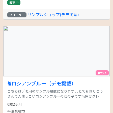
販売中
サンプルショップ(デモ掲載)
ブリーダー
女の子
🐈ロシアンブルー（デモ掲載）
こちらはデモ用のサンプル掲載になります🙇‍♂️とてもおりこう
さんで人懐っこいロシアンブルーの女の子です毛色はグレー
お問い合わせ、ご相談をお待ちしております！
0歳2ヶ月
千葉県柏市