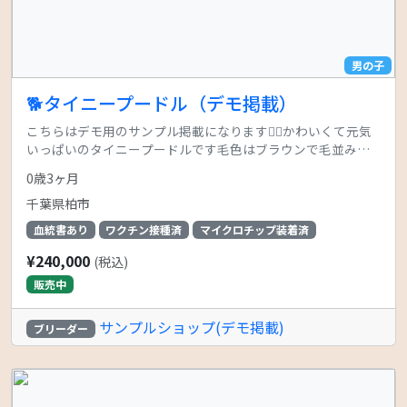
男の子
🐕タイニープードル（デモ掲載）
こちらはデモ用のサンプル掲載になります🙇‍♂️かわいくて元気
いっぱいのタイニープードルです毛色はブラウンで毛並みが
とても美しいですお問い合わせ、ご相談をお待ちしておりま
0歳3ヶ月
す！
千葉県柏市
血統書あり
ワクチン接種済
マイクロチップ装着済
¥240,000
(税込)
販売中
サンプルショップ(デモ掲載)
ブリーダー