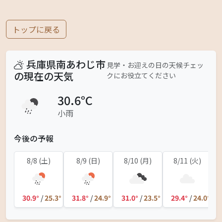
トップに戻る
兵庫県南あわじ市
見学・お迎えの日の天候チェッ
の現在の天気
クにお役立てください
30.6°C
小雨
今後の予報
8/8 (土)
8/9 (日)
8/10 (月)
8/11 (火)
30.9°
/
25.3°
31.8°
/
24.9°
31.0°
/
23.5°
29.4°
/
24.0°