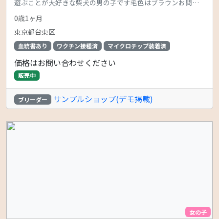
遊ぶことが大好きな柴犬の男の子です毛色はブラウンお問い
合わせ、ご相談をお待ちしております！
0歳1ヶ月
東京都台東区
血統書あり
ワクチン接種済
マイクロチップ装着済
価格はお問い合わせください
販売中
サンプルショップ(デモ掲載)
ブリーダー
女の子