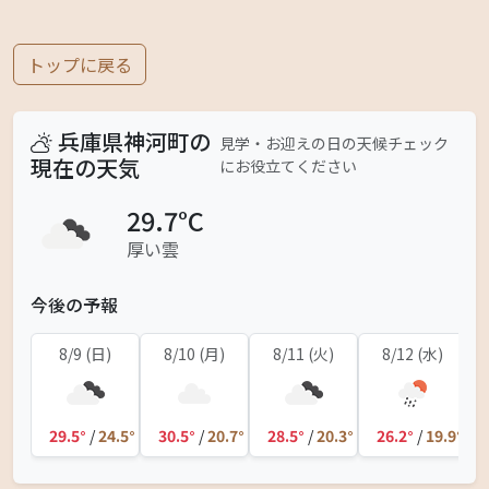
トップに戻る
兵庫県神河町の
見学・お迎えの日の天候チェック
現在の天気
にお役立てください
29.7°C
厚い雲
今後の予報
8/9 (日)
8/10 (月)
8/11 (火)
8/12 (水)
29.5°
/
24.5°
30.5°
/
20.7°
28.5°
/
20.3°
26.2°
/
19.9°