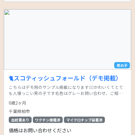
男の子
🐈スコティッシュフォールド（デモ掲載）
こちらはデモ用のサンプル掲載になります🙇‍♂️かわいくてとて
も人懐っこい男の子です毛色はグレーお問い合わせ、ご相談
をお待ちしております！
0歳2ヶ月
千葉県柏市
血統書あり
ワクチン接種済
マイクロチップ装着済
価格はお問い合わせください