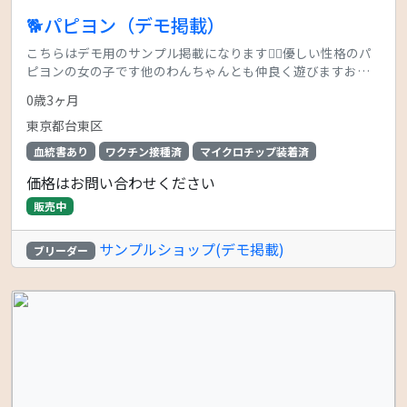
🐕パピヨン（デモ掲載）
こちらはデモ用のサンプル掲載になります🙇‍♂️優しい性格のパ
ピヨンの女の子です他のわんちゃんとも仲良く遊びますお問
い合わせ、ご相談をお待ちしております！
0歳3ヶ月
東京都台東区
血統書あり
ワクチン接種済
マイクロチップ装着済
価格はお問い合わせください
販売中
サンプルショップ(デモ掲載)
ブリーダー