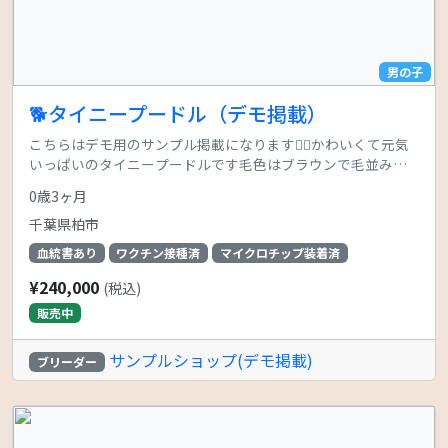
男の子
🐕タイニープードル（デモ掲載）
こちらはデモ用のサンプル掲載になります🙇‍♂️かわいくて元気
いっぱいのタイニープードルです毛色はブラウンで毛並みが
とても美しいですお問い合わせ、ご相談をお待ちしておりま
0歳3ヶ月
す！
千葉県柏市
血統書あり
ワクチン接種済
マイクロチップ装着済
¥240,000
(税込)
販売中
サンプルショップ(デモ掲載)
ブリーダー