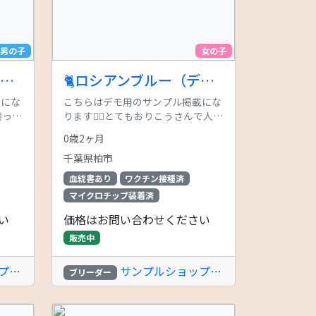
男の子
女の子
🐈スコティッシュフォールド（デモ掲載）
🐈ロシアンブルー（デモ掲載）
載にな
こちらはデモ用のサンプル掲載にな
懐っこ
ります🙇‍♂️とてもおりこうさんで人懐
問い合
っこいロシアンブルーの女の子です
0歳2ヶ月
りま
毛色はグレーお問い合わせ、ご相談
千葉県柏市
をお待ちしております！
血統書あり
ワクチン接種済
マイクロチップ装着済
い
価格はお問い合わせください
販売中
サンプルショップ(デモ掲載)
サンプルショップ(デモ掲載)
ブリーダー