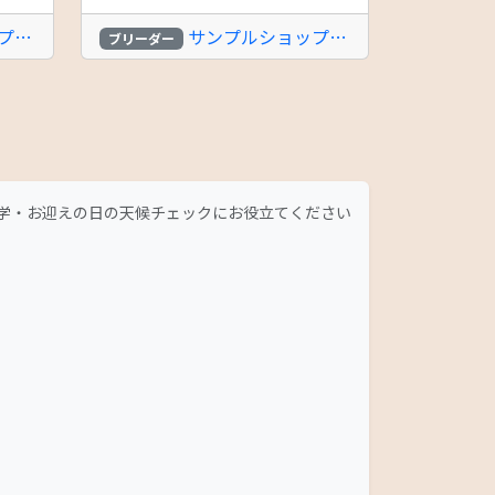
サンプルショップ(デモ掲載)
サンプルショップ(デモ掲載)
ブリーダー
学・お迎えの日の天候チェックにお役立てください