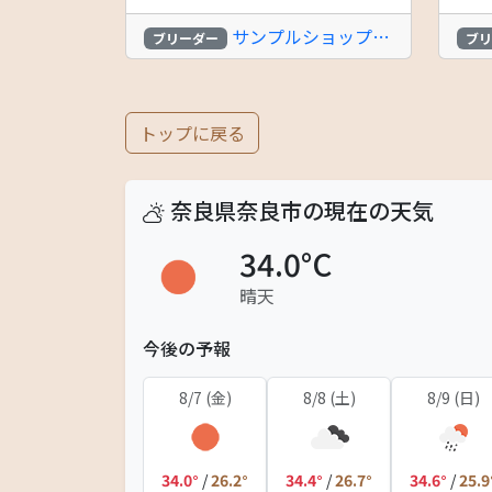
サンプルショップ(デモ掲載)
ブリーダー
ブリ
トップに戻る
奈良県奈良市の現在の天気
34.0°C
晴天
今後の予報
8/7 (金)
8/8 (土)
8/9 (日)
34.0°
/
26.2°
34.4°
/
26.7°
34.6°
/
25.9