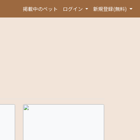
掲載中のペット
ログイン
新規登録(無料)