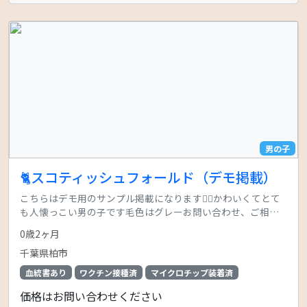
男の子
🐈スコティッシュフォールド（デモ掲載）
こちらはデモ用のサンプル掲載になります🙇‍♂️かわいくてとて
も人懐っこい男の子です毛色はグレーお問い合わせ、ご相談
をお待ちしております！
0歳2ヶ月
千葉県柏市
血統書あり
ワクチン接種済
マイクロチップ装着済
価格はお問い合わせください