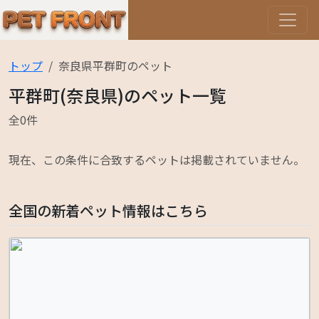
トップ
奈良県平群町のペット
平群町(奈良県)のペット一覧
全0件
現在、この条件に合致するペットは掲載されていません。
全国の新着ペット情報はこちら