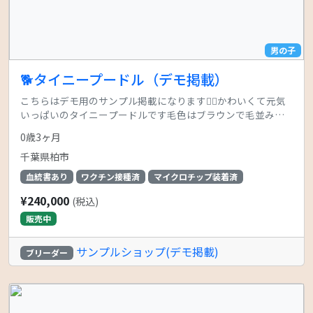
男の子
🐕タイニープードル（デモ掲載）
こちらはデモ用のサンプル掲載になります🙇‍♂️かわいくて元気
いっぱいのタイニープードルです毛色はブラウンで毛並みが
とても美しいですお問い合わせ、ご相談をお待ちしておりま
0歳3ヶ月
す！
千葉県柏市
血統書あり
ワクチン接種済
マイクロチップ装着済
¥240,000
(税込)
販売中
サンプルショップ(デモ掲載)
ブリーダー