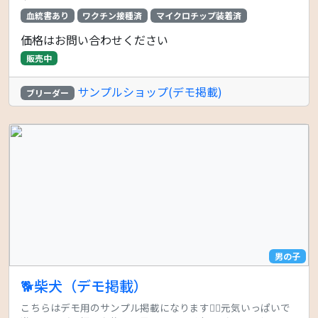
血統書あり
ワクチン接種済
マイクロチップ装着済
価格はお問い合わせください
販売中
サンプルショップ(デモ掲載)
ブリーダー
男の子
🐕柴犬（デモ掲載）
こちらはデモ用のサンプル掲載になります🙇‍♂️元気いっぱいで