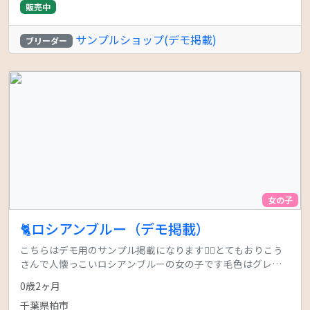
販売中
サンプルショップ(デモ掲載)
ブリーダー
女の子
🐈ロシアンブルー（デモ掲載）
こちらはデモ用のサンプル掲載になります🙇‍♂️とてもおりこう
さんで人懐っこいロシアンブルーの女の子です毛色はグレー
お問い合わせ、ご相談をお待ちしております！
0歳2ヶ月
千葉県柏市