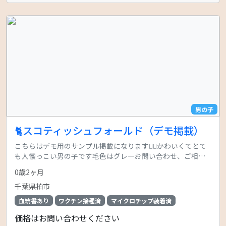
男の子
🐈スコティッシュフォールド（デモ掲載）
こちらはデモ用のサンプル掲載になります🙇‍♂️かわいくてとて
も人懐っこい男の子です毛色はグレーお問い合わせ、ご相談
をお待ちしております！
0歳2ヶ月
千葉県柏市
血統書あり
ワクチン接種済
マイクロチップ装着済
価格はお問い合わせください