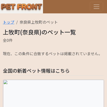
トップ
奈良県上牧町のペット
上牧町(奈良県)のペット一覧
全0件
現在、この条件に合致するペットは掲載されていません。
全国の新着ペット情報はこちら