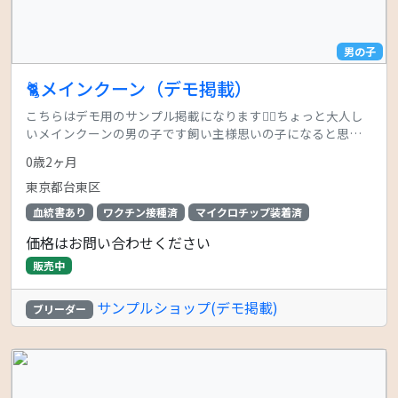
男の子
🐈メインクーン（デモ掲載）
こちらはデモ用のサンプル掲載になります🙇‍♂️ちょっと大人し
いメインクーンの男の子です飼い主様思いの子になると思い
ますお問い合わせ、ご相談をお待ちしております！
0歳2ヶ月
東京都台東区
血統書あり
ワクチン接種済
マイクロチップ装着済
価格はお問い合わせください
販売中
サンプルショップ(デモ掲載)
ブリーダー