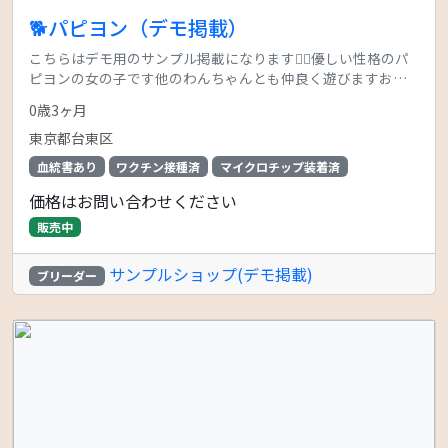
🐕パピヨン（デモ掲載）
こちらはデモ用のサンプル掲載になります🙇‍♂️優しい性格のパ
ピヨンの女の子です他のわんちゃんとも仲良く遊びますお問
い合わせ、ご相談をお待ちしております！
0歳3ヶ月
東京都台東区
血統書あり
ワクチン接種済
マイクロチップ装着済
価格はお問い合わせください
販売中
サンプルショップ(デモ掲載)
ブリーダー