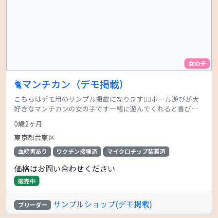
女の子
🐈マンチカン（デモ掲載）
こちらはデモ用のサンプル掲載になります🙇‍♂️ボール遊びが大
好きなマンチカンの女の子です一緒に遊んでくれると喜びま
す😀お問い合わせ、ご相談をお待ちしております！
0歳2ヶ月
東京都台東区
血統書あり
ワクチン接種済
マイクロチップ装着済
価格はお問い合わせください
販売中
サンプルショップ(デモ掲載)
ブリーダー