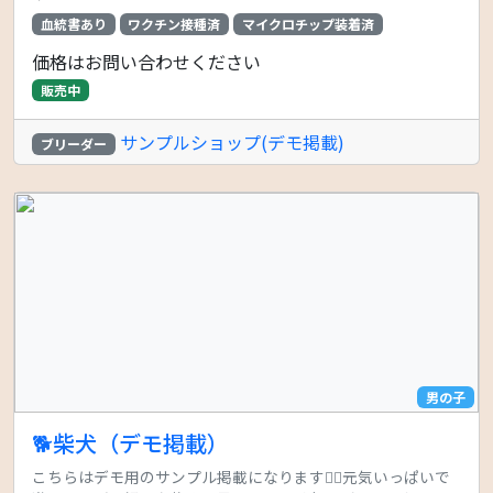
血統書あり
ワクチン接種済
マイクロチップ装着済
価格はお問い合わせください
販売中
サンプルショップ(デモ掲載)
ブリーダー
男の子
🐕柴犬（デモ掲載）
こちらはデモ用のサンプル掲載になります🙇‍♂️元気いっぱいで