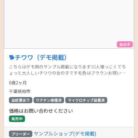
女の子
🐕チワワ（デモ掲載）
こちらはデモ用のサンプル掲載になります🙇‍♂️人懐っこくてち
ょっと大人しいチワワの女の子です毛色はブラウンお問い合
わせ、ご相談をお待ちしております！
0歳2ヶ月
千葉県柏市
血統書あり
ワクチン接種済
マイクロチップ装着済
価格はお問い合わせください
販売中
サンプルショップ(デモ掲載)
ブリーダー