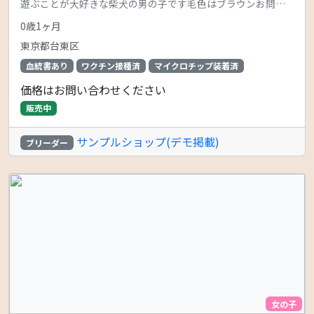
遊ぶことが大好きな柴犬の男の子です毛色はブラウンお問い
合わせ、ご相談をお待ちしております！
0歳1ヶ月
東京都台東区
血統書あり
ワクチン接種済
マイクロチップ装着済
価格はお問い合わせください
販売中
サンプルショップ(デモ掲載)
ブリーダー
女の子