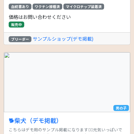
血統書あり
ワクチン接種済
マイクロチップ装着済
価格はお問い合わせください
販売中
サンプルショップ(デモ掲載)
ブリーダー
男の子
🐕柴犬（デモ掲載）
こちらはデモ用のサンプル掲載になります🙇‍♂️元気いっぱいで