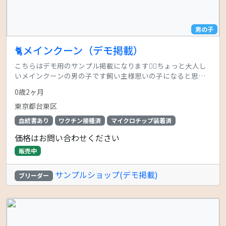
男の子
🐈メインクーン（デモ掲載）
こちらはデモ用のサンプル掲載になります🙇‍♂️ちょっと大人し
いメインクーンの男の子です飼い主様思いの子になると思い
ますお問い合わせ、ご相談をお待ちしております！
0歳2ヶ月
東京都台東区
血統書あり
ワクチン接種済
マイクロチップ装着済
価格はお問い合わせください
販売中
サンプルショップ(デモ掲載)
ブリーダー