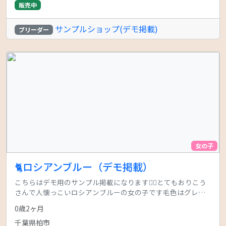
販売中
サンプルショップ(デモ掲載)
ブリーダー
女の子
🐈ロシアンブルー（デモ掲載）
こちらはデモ用のサンプル掲載になります🙇‍♂️とてもおりこう
さんで人懐っこいロシアンブルーの女の子です毛色はグレー
お問い合わせ、ご相談をお待ちしております！
0歳2ヶ月
千葉県柏市