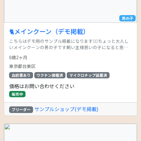
男の子
🐈メインクーン（デモ掲載）
こちらはデモ用のサンプル掲載になります🙇‍♂️ちょっと大人し
いメインクーンの男の子です飼い主様思いの子になると思い
ますお問い合わせ、ご相談をお待ちしております！
0歳2ヶ月
東京都台東区
血統書あり
ワクチン接種済
マイクロチップ装着済
価格はお問い合わせください
販売中
サンプルショップ(デモ掲載)
ブリーダー