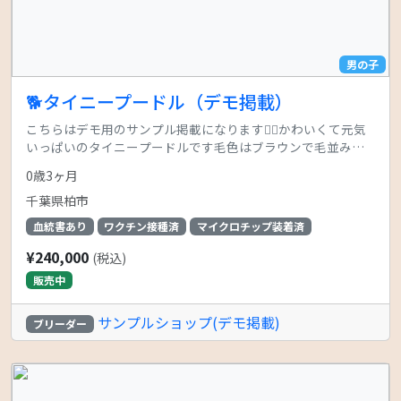
男の子
🐕タイニープードル（デモ掲載）
こちらはデモ用のサンプル掲載になります🙇‍♂️かわいくて元気
いっぱいのタイニープードルです毛色はブラウンで毛並みが
とても美しいですお問い合わせ、ご相談をお待ちしておりま
0歳3ヶ月
す！
千葉県柏市
血統書あり
ワクチン接種済
マイクロチップ装着済
¥240,000
(税込)
販売中
サンプルショップ(デモ掲載)
ブリーダー