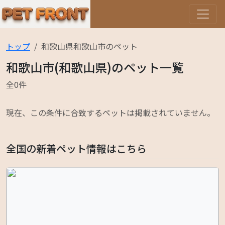
トップ
和歌山県和歌山市のペット
和歌山市(和歌山県)のペット一覧
全0件
現在、この条件に合致するペットは掲載されていません。
全国の新着ペット情報はこちら