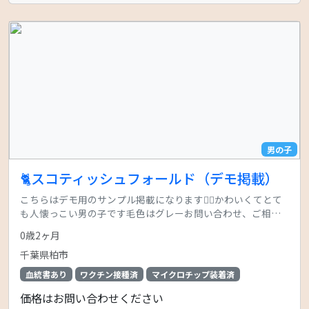
男の子
🐈スコティッシュフォールド（デモ掲載）
こちらはデモ用のサンプル掲載になります🙇‍♂️かわいくてとて
も人懐っこい男の子です毛色はグレーお問い合わせ、ご相談
をお待ちしております！
0歳2ヶ月
千葉県柏市
血統書あり
ワクチン接種済
マイクロチップ装着済
価格はお問い合わせください