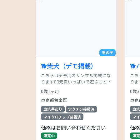
男の子
🐕柴犬（デモ掲載）

こちらはデモ用のサンプル掲載にな
こち
ります🙇‍♂️元気いっぱいで遊ぶことが
りま
大好きな柴犬の男の子です毛色はブ
の子
0歳1ヶ月
0歳
ラウンお問い合わせ、ご相談をお待
遊び
東京都台東区
東京
ちしております！
待ち
血統書あり
ワクチン接種済
血統
マイクロチップ装着済
マイ
価格はお問い合わせください
価格
販売中
販売