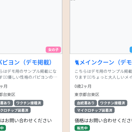
女の子
パピヨン（デモ掲載）
らはデモ用のサンプル掲載にな
こちらはデモ用のサンプル掲
す🙇‍♂️優しい性格のパピヨンの女
ります🙇‍♂️ちょっと大人しいメ
です他のわんちゃんとも仲良く
ーンの男の子です飼い主様思
3ヶ月
0歳2ヶ月
ますお問い合わせ、ご相談をお
になると思いますお問い合わ
都台東区
東京都台東区
しております！
相談をお待ちしております！
書あり
ワクチン接種済
血統書あり
ワクチン接種済
クロチップ装着済
マイクロチップ装着済
はお問い合わせください
価格はお問い合わせくださ
中
販売中