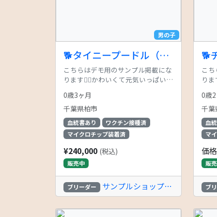
男の子
🐕タイニープードル（デモ掲載）

こちらはデモ用のサンプル掲載にな
こち
ります🙇‍♂️かわいくて元気いっぱいの
りま
タイニープードルです毛色はブラウ
しい
0歳3ヶ月
0歳
ンで毛並みがとても美しいですお問
ウン
千葉県柏市
千葉
い合わせ、ご相談をお待ちしており
して
ます！
血統書あり
ワクチン接種済
血統
マイクロチップ装着済
マイ
¥240,000
価格
(税込)
販売中
販売
サンプルショップ(デモ掲載)
ブリーダー
ブリ