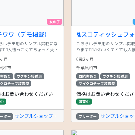
女の子
チワワ（デモ掲載）
らはデモ用のサンプル掲載にな
こちらはデモ用のサンプル掲
す🙇‍♂️人懐っこくてちょっと大人
ります🙇‍♂️かわいくてとても人
チワワの女の子です毛色はブラ
い男の子です毛色はグレーお
2ヶ月
0歳2ヶ月
お問い合わせ、ご相談をお待ち
わせ、ご相談をお待ちしてお
県柏市
千葉県柏市
おります！
す！
書あり
ワクチン接種済
血統書あり
ワクチン接種済
クロチップ装着済
マイクロチップ装着済
はお問い合わせください
価格はお問い合わせくださ
中
販売中
サンプルショップ(デモ掲載)
ーダー
ブリーダー