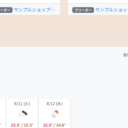
サンプルショップ(デモ掲載)
ーダー
ブリーダー
見
8/11 (火)
8/12 (水)
°
23.3°
/
15.3°
22.5°
/
14.8°