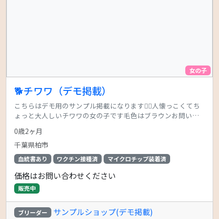
女の子
🐕チワワ（デモ掲載）
こちらはデモ用のサンプル掲載になります🙇‍♂️人懐っこくてち
ょっと大人しいチワワの女の子です毛色はブラウンお問い合
わせ、ご相談をお待ちしております！
0歳2ヶ月
千葉県柏市
血統書あり
ワクチン接種済
マイクロチップ装着済
価格はお問い合わせください
販売中
サンプルショップ(デモ掲載)
ブリーダー