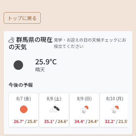
トップに戻る
群馬県の現在
見学・お迎えの日の天候チェックにお
の天気
役立てください
25.9°C
晴天
今後の予報
8/7 (金)
8/8 (土)
8/9 (日)
8/10 (月)
26.7°
/
25.8°
35.1°
/
24.6°
34.4°
/
24.4°
32.2°
/
21.5°