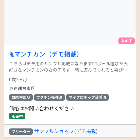
女の子
🐈マンチカン（デモ掲載）
こちらはデモ用のサンプル掲載になります🙇‍♂️ボール遊びが大
好きなマンチカンの女の子です一緒に遊んでくれると喜びま
す😀お問い合わせ、ご相談をお待ちしております！
0歳2ヶ月
東京都台東区
血統書あり
ワクチン接種済
マイクロチップ装着済
価格はお問い合わせください
販売中
サンプルショップ(デモ掲載)
ブリーダー