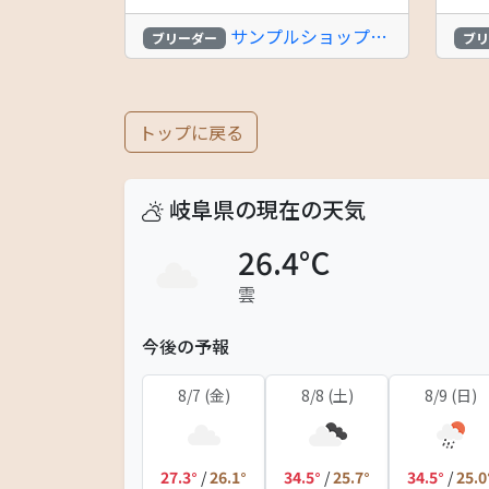
サンプルショップ(デモ掲載)
ブリーダー
ブリ
トップに戻る
岐阜県の現在の天気
26.4°C
雲
今後の予報
8/7 (金)
8/8 (土)
8/9 (日)
27.3°
/
26.1°
34.5°
/
25.7°
34.5°
/
25.0