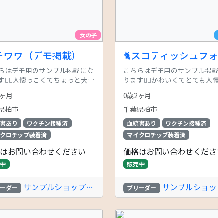
女の子
チワワ（デモ掲載）
らはデモ用のサンプル掲載にな
こちらはデモ用のサンプル掲
す🙇‍♂️人懐っこくてちょっと大人
ります🙇‍♂️かわいくてとても人
チワワの女の子です毛色はブラ
い男の子です毛色はグレーお
2ヶ月
0歳2ヶ月
お問い合わせ、ご相談をお待ち
わせ、ご相談をお待ちしてお
県柏市
千葉県柏市
おります！
す！
書あり
ワクチン接種済
血統書あり
ワクチン接種済
クロチップ装着済
マイクロチップ装着済
はお問い合わせください
価格はお問い合わせくださ
中
販売中
サンプルショップ(デモ掲載)
ーダー
ブリーダー