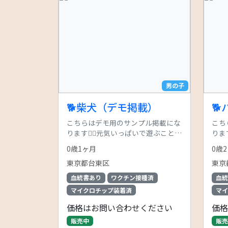
男の子
🐕柴犬（デモ掲載）

こちらはデモ用のサンプル掲載にな
こち
ります🙇‍♂️元気いっぱいで遊ぶことが
りま
大好きな柴犬の男の子です毛色はブ
の子
0歳1ヶ月
0歳
ラウンお問い合わせ、ご相談をお待
遊び
東京都台東区
東京
ちしております！
待ち
血統書あり
ワクチン接種済
血統
マイクロチップ装着済
マイ
価格はお問い合わせください
価格
販売中
販売