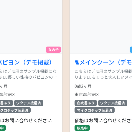
女の子
パピヨン（デモ掲載）
らはデモ用のサンプル掲載にな
こちらはデモ用のサンプル掲
す🙇‍♂️優しい性格のパピヨンの女
ります🙇‍♂️ちょっと大人しいメ
です他のわんちゃんとも仲良く
ーンの男の子です飼い主様思
2ヶ月
0歳2ヶ月
ますお問い合わせ、ご相談をお
になると思いますお問い合わ
都台東区
東京都台東区
しております！
相談をお待ちしております！
書あり
ワクチン接種済
血統書あり
ワクチン接種済
クロチップ装着済
マイクロチップ装着済
はお問い合わせください
価格はお問い合わせくださ
中
販売中