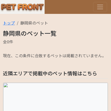
トップ
静岡県のペット
静岡県のペット一覧
全0件
現在、この条件に合致するペットは掲載されていません。
近隣エリアで掲載中のペット情報はこちら