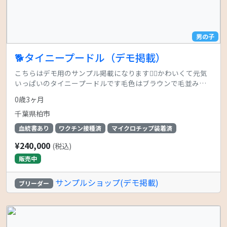
男の子
🐕タイニープードル（デモ掲載）
こちらはデモ用のサンプル掲載になります🙇‍♂️かわいくて元気
いっぱいのタイニープードルです毛色はブラウンで毛並みが
とても美しいですお問い合わせ、ご相談をお待ちしておりま
0歳3ヶ月
す！
千葉県柏市
血統書あり
ワクチン接種済
マイクロチップ装着済
¥240,000
(税込)
販売中
サンプルショップ(デモ掲載)
ブリーダー