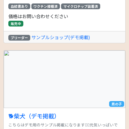
血統書あり
ワクチン接種済
マイクロチップ装着済
価格はお問い合わせください
販売中
サンプルショップ(デモ掲載)
ブリーダー
男の子
🐕柴犬（デモ掲載）
こちらはデモ用のサンプル掲載になります🙇‍♂️元気いっぱいで